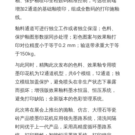
釉、保护釉喷印全程数码精准控制，可选在前端
增加2通道的基础釉喷印，组成全数码的打印施釉
线。
釉料通道可进行独立工作或者独立保湿；色料、
保护釉图形数据同步处理；彩色图案与效果釉打
印对位精度小于等于0.2 mm；输送带承重大于等
于150kg。
与此同时，精陶此次发布的色料、效果釉专用喷
墨印花机为12通道机型，共6个模组，12通道；独
立模组加盖保护，避免喷头在非生产状态下暴露
而损坏；增强版效果釉料墨水恒温、恒压系统，
避免打印缺陷；全新版本的色彩管理系统。
此次将在展会上推出的抛釉、仿古、大理石等瓷
砖产品喷墨印花机应用领先墨路系统，清洗间隔
时间优于上一代产品，采用高精度循环墨路系