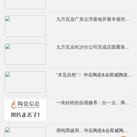
九方瓦业广东云浮基地开展专项培训，筑牢绿色安全发展根基
九方瓦业长沙分公司完成店面重装升级，夯实终端渠道竞争力
“木见自然”！ 华岳陶瓷&金斯威陶瓷800×800mm 8度微光质感木纹砖
一块好砖的自我修养：白一点，厚一点，重一点，硬一点
用纯黑破局，华岳陶瓷&金斯威陶瓷600×1200mm纯黑奢石瓷砖