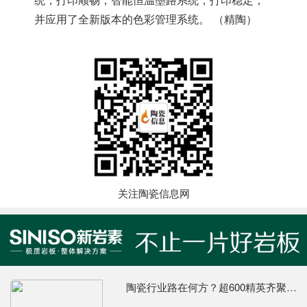
统，打印顺畅；智能恒温墨路系统，打印稳定，
并应用了全新版本的色彩管理系统。 （精陶）
关注陶瓷信息网
陶瓷行业路在何方？超600精英齐聚陶业年度思想盛会，樊纲、何乾、龙建刚献智破局