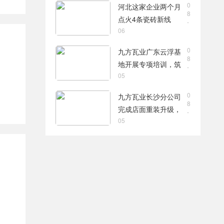
0
河北这家企业两个月
8
点火4条瓷砖新线
-
06
0
九方瓦业广东云浮基
8
地开展专项培训，筑
-
05
牢绿色安全发展根基
0
九方瓦业长沙分公司
8
完成店面重装升级，
-
05
夯实终端渠道竞争力