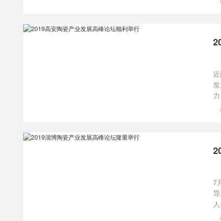
近
发
力
7
导
人