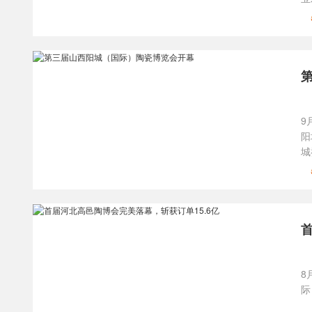
9
阳
城
8
际