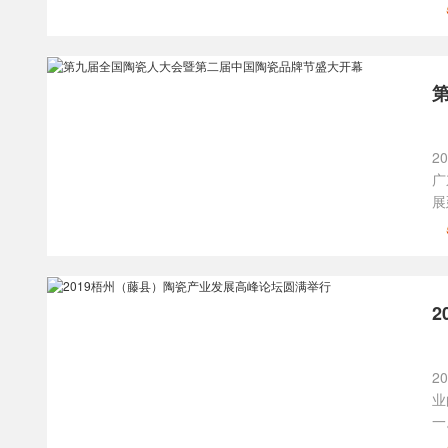
2
广
展
2
业
一