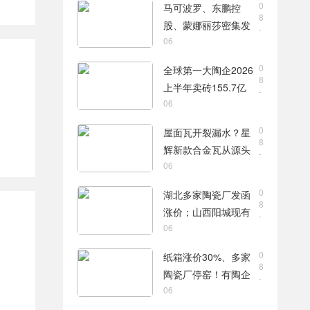
0
马可波罗、东鹏控
8
股、蒙娜丽莎密集发
-
06
布公告，合计新获28
项专利
0
全球第一大陶企2026
8
上半年卖砖155.7亿
-
06
元，瓷砖净利润9.8亿
元
0
屋面瓦开裂漏水？星
8
辉新款合金瓦从源头
-
06
解决
0
湖北多家陶瓷厂发函
8
涨价；山西阳城现有
-
06
15家陶瓷厂，过去两
年火热技改
0
纸箱涨价30%、多家
8
陶瓷厂停窑！有陶企
-
06
老板呼吁：不能再扩
产能了