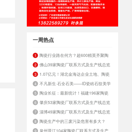
一周热点
陶瓷行业路在何方？超600精英齐聚陶
1
佛山39家陶瓷厂联系方式及生产线总览
业年度思想盛会，樊纲、何乾、龙建刚献智
2
1.07亿元！湖北金海达企业土地、陶瓷
（值得收藏）
破局
3
不凡新生·石全石美——ID瓷砖石纹美学
厂房拍卖！
4
陶业长征：最新统计！福建196家陶瓷
馆盛耀启幕，效果交付时代此刻开启！
5
肇庆53家陶瓷厂联系方式及生产线总览
厂及品牌大全
6
淄博49家陶瓷厂联系方式及生产线总览
（广东产能最大产区）
7
陶瓷生产中的三废污染危害有多大？
8
​泉州晋江104家陶瓷厂联系方式及生产
9