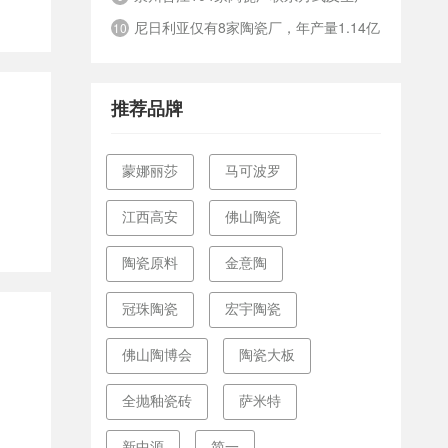
尼日利亚仅有8家陶瓷厂，年产量1.14亿
线总览
10
平方米
推荐品牌
蒙娜丽莎
马可波罗
江西高安
佛山陶瓷
陶瓷原料
金意陶
冠珠陶瓷
宏宇陶瓷
佛山陶博会
陶瓷大板
全抛釉瓷砖
萨米特
新中源
简一