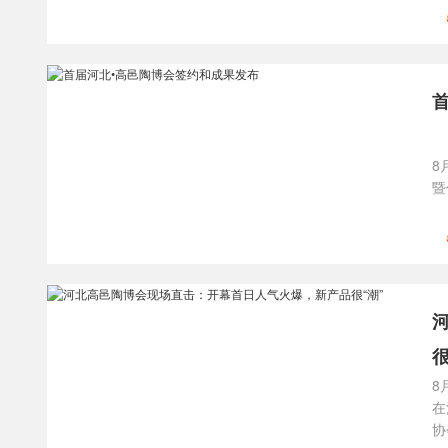
8
暨
很
8
在
协