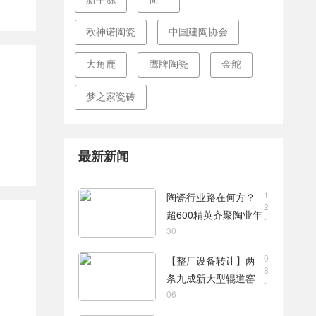
欧神诺陶瓷
中国建陶协会
大角鹿
鹰牌陶瓷
金舵
梦之家瓷砖
最新新闻
1
陶瓷行业路在何方？
2
超600精英齐聚陶业年
-
30
度思想盛会，樊纲、
何乾、龙建刚献智破
0
【整厂设备转让】两
局
8
条九成新大型辊道窑
-
06