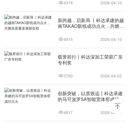
4318
2026-04-10
新跨越，启新局 丨科达承建的越
南TAKAO新线成功点火，共燃高
质量发展新征程
4916
2026-04-10
载誉前行丨科达深加工荣获广东
专利奖
3790
2026-04-02
创新突破，以质致远丨科达承建
的马可波罗5A智能宽体窑成功点
火
4817
2026-04-01
廿载同行 信任筑基｜力泰方案再