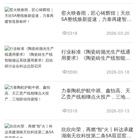
窑火映春雨，匠心铸辉煌｜天欣
5A整线焕新提速，力泰再建智造
新标杆！
5318
2026-03-20
行业标准《陶瓷砖抛光生产线通
用要求》《陶瓷砖生产线智能储
运系统通用要求》启动研讨会在
科达总部召开
5590
2026-03-18
力泰陶机护航中祺、鑫怡高、天
乙贵产线相继点火投产，三地联
动传捷报！
5318
2026-03-13
欣欣向荣，再燃“智”火丨科达承建
湖南天欣科技第二条5A双层窑点