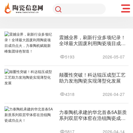
全部
建陶相关
产品资讯
品牌资讯
行业新闻
震撼业界，刷新行业多项纪录！
全球最大固废利用陶瓷项目成功
点火，力泰陶机赋能新峰集团绿
色智造！
5193
2026-05-07
颠覆性突破！科达辊压成型工艺
助力发泡陶瓷实现薄型化发展
4318
2026-04-27
力泰陶机承建的华北首条5A新质
系列双层窄体窑在浩锐陶瓷成功
点火！
5817
2026-04-14