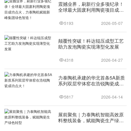
震撼业界，刷新行业多项纪录！
全球最大固废利用陶瓷项目成功
点火，力泰陶机赋能新峰集团绿
色智造！
5193
2026-05-07
颠覆性突破！科达辊压成型工艺
助力发泡陶瓷实现薄型化发展
4318
2026-04-27
力泰陶机承建的华北首条5A新质
系列双层窄体窑在浩锐陶瓷成功
点火！
5817
2026-04-14
展前聚焦｜力泰陶机智能高效原
料整线装备，赋能陶瓷生产绿色
转型