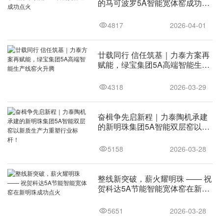
的马可波罗5A智能宽体窑成功点
火
4817
2026-04-01
廿载同行 信任筑基｜力泰方案再
赋能，绿宝集团5A高端智能生产
线窑火升腾
4318
2026-03-29
奋楫争先启新程｜力泰陶机承建
的新明珠集团5A智能双层窑以新
质生产力重塑行业标杆！
5158
2026-03-28
整线新突破，薪火耀明珠 —— 祝
贺科达5A节能智能宽体窑在新明
珠成功点火
5651
2026-03-28