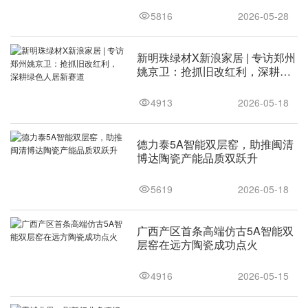
5816
2026-05-28
新明珠绿材X新浪家居 | 专访郑州
姚京卫：抢抓旧改红利，深耕绿
色人居新赛道
4913
2026-05-18
德力泰5A智能双层窑，助推闽清
博达陶瓷产能品质双跃升
5619
2026-05-18
广西产区首条高端仿古5A智能双
层窑在远方陶瓷成功点火
4916
2026-05-15