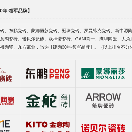
0年·领军品牌】
砖、东鹏瓷砖、蒙娜丽莎瓷砖、冠珠瓷砖、罗曼缔克瓷砖、新中源
意陶瓷砖、诺贝尔瓷砖、欧神诺瓷砖、GANI简一、鹰牌陶瓷、大
祺陶瓷、九方瓦业，当选【建陶30年·领军品牌】。（以上排名不分