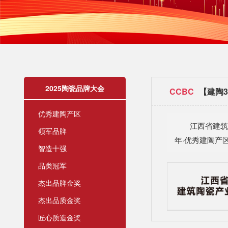
2025陶瓷品牌大会
CCBC
【建陶3
优秀建陶产区
江西省建筑
领军品牌
年·优秀建陶产
智造十强
品类冠军
杰出品牌金奖
杰出品质金奖
匠心质造金奖