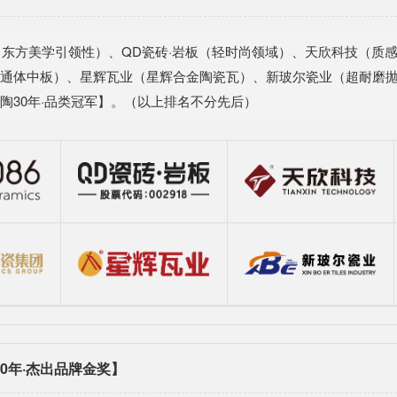
6（东方美学引领性）、QD瓷砖·岩板（轻时尚领域）、天欣科技（
通体中板）、星辉瓦业（星辉合金陶瓷瓦）、新玻尔瓷业（超耐磨
陶30年·品类冠军】。（以上排名不分先后）
0年·杰出品牌金奖】