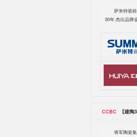
萨米特瓷砖
30年·杰出品
CCBC
【建陶3
将军陶瓷集