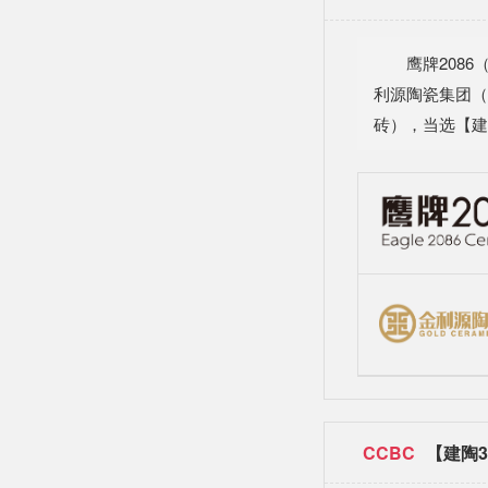
鹰牌208
利源陶瓷集团（
砖），当选【建
CCBC
【建陶3