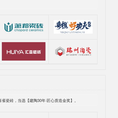
雀瓷砖，当选【建陶30年·匠心质造金奖】。