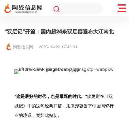
“双层记”开篇：国内超24条双层窑遍布大江南北
陶瓷信息网
2026-06-22 17:40:31
“这是最好的时代，也是最坏的时代。”
狄更斯在《双
城记》中的这句经典开篇，用来形容当下中国陶瓷行
业的境遇，竟如此贴切。