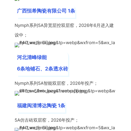
广西恒希陶瓷有限公司 1条
Nymph系列5A异宽层控双层窑，2026年6月进入建
设中；
河北清峰绿能
6条地铺石、2条透水砖
Nymph系列5A智能双层窑，2026年投产；
福建闽清博达陶瓷 1条
5A仿古砖双层窑，2026年投产；