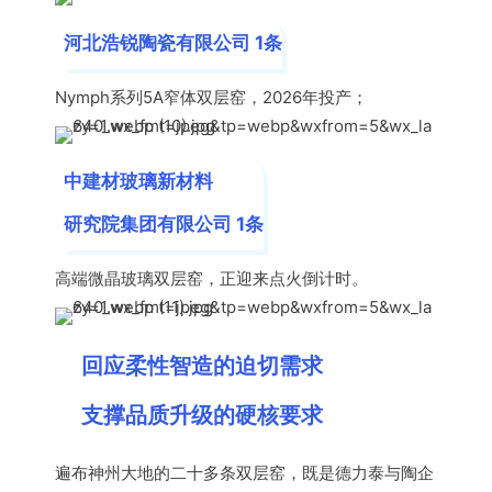
河北浩锐陶瓷有限公司 1条
Nymph系列5A窄体双层窑，2026年投产；
中建材玻璃新材料
研究院
集团有限公司 1条
高端微晶玻璃双层窑，正迎来点火倒计时。
回应柔性智造
的迫切需求
2
支撑品质升级的硬核要求
遍布神州大地的二十多条双层窑，既是德力泰与陶企