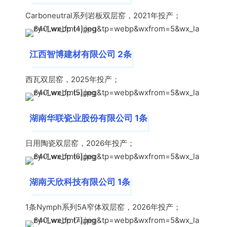
Carboneutral系列岩板双层窑，2021年投产；
江西智博建材有限公司 2条
西瓦双层窑，2025年投产；
湖南华联瓷业股份有限公司 1条
日用陶瓷双层窑，2026年投产；
湖南天欣科技有限公司 1条
1条Nymph系列5A窄体双层窑，2026年投产；