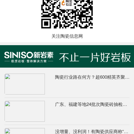
关注陶瓷信息网
陶瓷行业路在何方？超600精英齐聚陶业年度思想盛会，樊纲、何乾、龙建刚献智破局
广东、福建等地24批次陶瓷砖抽检不合格，67%为吸水率不达标
没增量、没利润！有陶瓷供应商称“现在的市场堪比春节前夕”