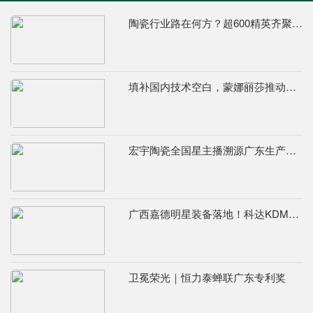
陶瓷行业路在何方？超600精英齐聚陶业年度思想盛会，樊纲、何乾、龙建刚献智破局
填补国内技术空白，蒙娜丽莎推动国际标准落地本地国标
宏宇陶瓷全国星主播溯源广东生产基地，进阶ROI长效变现新路径
广西嘉德明星装备落地！科达KDM526连续球磨系统实力出圈
卫冕荣光｜恒力泰蝉联广东专利奖