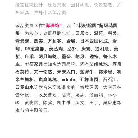
涵盖庭院设计、硬质景观、园林机电、软景营造、户
外家具、户外生活等品类
该品类展区在
“海珠馆”
，以
「“花好院园”超级花园
展」
为核心，参展品牌包括：
园居会、温莳、科美、
壹景观、圆美、万迪客、岩域、日本四国化成、岩
屿、D5渲染器、美艺陶、必扑、庆繁、通利顺、美
新、庄禾、两只蜻蜓、墨奈、朗原、远特、鲁卡木
业、
华宿
家具
等知名造园品牌。还有
艾维泳池、厚启
石英砖、梵一铝艺、未来入口、蓝犀牛、露米思、科
米兰橱柜、岚庭逸境、mindo、五柳造园、百石汇、
云麓山水
等联合朱高峰带来的「简境园居一大宅园林
设计展」，以及曹劲、陆琦、廖志、潘丽娟、林小
峰、黄晓雷、陈滨、胡中维、罗文、王丁、吴应忠等
参与的主题策展。