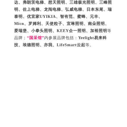
达、弗朗茨电梯、想天照明、三雄极光照明、三峰照
明、佐上电梯、龙闯电梯、弘威电梯、日本东尾、瑞
泰明、优宜家UYIKIA、智有范、蜜蜂、元丰、
Micn、罗姆利、天使粒子、宜琳照明、南朵照明、
爱瑞堡、小拳头照明、KEEY企一照明、加裕照明
等
品牌；
“国采馆”
内参展品牌包括：
Yeelight易来科
技、埃德照明、亦我、LifeSmart云起
等。