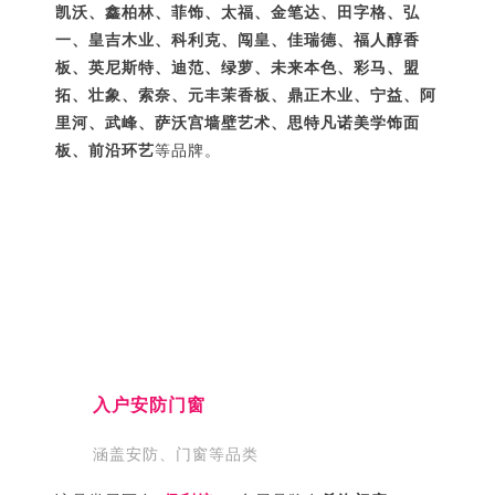
凯沃、鑫柏林、菲饰、太福、金笔达、田字格、弘
一、皇吉木业、科利克、闯皇、佳瑞德、福人醇香
板、英尼斯特、迪范、绿萝、未来本色、彩马、盟
拓、
壮象、索奈、元丰茉香板、鼎正木业、宁益、阿
里河、武峰、萨沃宫墙壁艺术、思特凡诺美学饰面
板、前沿环艺
等品牌。
入户安防门窗
涵盖安防、门窗等品类