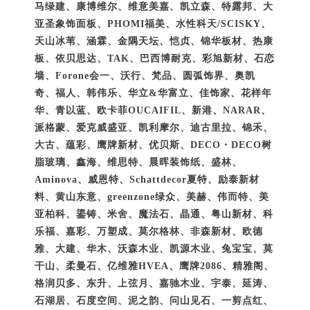
马绿建、康博维尔、维意美嘉、凯立森、特露邦、大
亚圣象饰面板、PHOMI福美、水性科天/SCISKY、
天山冰苇、涵霖、金隅天坛、恺贞、锦华板材、热康
板、依贝思达、TAK、巴西博耐克、彩旭新材、石恋
墙、Forone会一、沃行、梵品、圆弧饰界、奥凯
奇、福人、韩伟乐、华立&华富立、佳饰家、花样年
华、青以蓝、欧卡菲OUCAIFIL、新港、NARAR、
派格蒙、爱克威盛亚、凯利摩尔、迪古里拉、锦禾、
大古、蕴彩、鹰牌新材、优贝斯、DECO・DECO树
脂玻璃、鑫海、维思特、晨晖装饰纸、盛林、
Aminova、威恩特、Schattdecor夏特、励泰新材
料、黄山东意、greenzone绿众、美赫、伟而特、美
亚柏科、鎏铸、米舍、魔法石、晶通、粤山新材、科
乐福、嘉彩、万塑成、莫尔格林、非森新材、欧德
雅、大建、华木、沃森木业、凯源木业、兔宝宝、莫
干山、柔曼石、亿维雅HVEA、鹰牌2086、精雅阁、
格润贝多、东升、上弦月、嘉驰木业、宇泰、延涛、
石湖居、石度空间、泥之韵、问山见石、一剪点红、