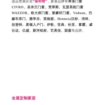
该品类展区在
“保利馆”
，参展品牌有
希洛门窗
CIVRO、圣米兰门窗、梵蒂斯、瓦瑟系统门窗
WAZZOR、欧大师门窗、新豪轩门窗、Vodoon、巴
赫车库门、雅帝乐、英格丽、Hennesa汉纱、沛科、
拉斐特、星顿入户门、伊歌、世典、杜亚、窗霸、威
仕达、亿盛、新河铝材、艺美佳、固嘉
等品牌。
全屋定制家居