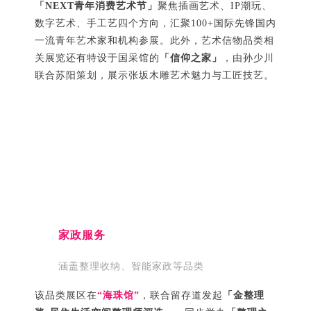
「NEXT青年消费艺术节」
聚焦插画艺术、IP潮玩、
数字艺术、手工艺四个方向，汇聚100+国际先锋国内
一流青年艺术家和机构参展。此外，艺术信物品类相
关展览还有特设于国采馆的
「信仰之家」
，由孙少川
联合苏阳策划，展示张坂木雕艺术魅力与工匠技艺。
家政服务
涵盖整理收纳、智能家政等品类
该品类展区在
“海珠馆”
，联合留存道发起
「金整理