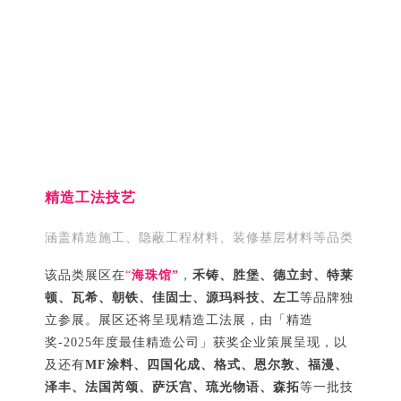
精造工法技艺
涵盖精造施工、隐蔽工程材料、装修基层材料等品类
该品类展区在
“
海珠
馆”
，
禾铸、胜堡、德立封、特莱
顿、瓦希、朝铁、佳固士、源玛科技、左工
等品牌独
立参展。展区还将呈现精造工法展，由「精造
奖-2025年度最佳精造公司」获奖企业策展呈现，以
及还有
MF涂料、
四国化成、格式、恩尔敦、福漫、
泽丰、法国芮颂、萨沃宫、琉光物语、森拓
等一批技