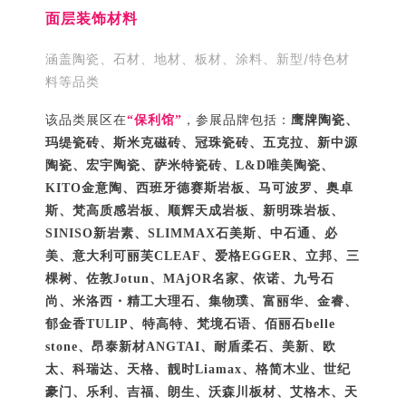
面层装饰材料
涵盖陶瓷、石材、地材、板材、涂料、新型/特色材
料等品类
该品类展区在
“保利馆”
，参展品牌包括：
鹰牌陶瓷、
玛缇瓷砖、斯米克磁砖、冠珠瓷砖、
五克拉、
新中源
陶瓷、宏宇陶瓷、萨米特瓷砖、L&D唯美陶瓷、
KITO金意陶、西班牙德赛斯岩板、马可波罗、奥卓
斯、梵高质感岩板、顺辉天成岩板、新明珠岩板、
SINISO新岩素、SLIMMAX石美斯、中石通、必
美、意大利可丽芙CLEAF、爱格EGGER、立邦、三
棵树、佐敦Jotun、MAjOR名家、依诺、九号石
尚、米洛西・精工大理石、集物璞、富丽华、金睿、
郁金香TULIP、特高特、梵境石语、佰丽石belle 
stone、昂泰新材ANGTAI、耐盾柔石、美新、欧
太、科瑞达、天格、靓时Liamax、格简木业、世纪
豪门、乐利、吉福、朗生、沃森川板材、艾格木、天