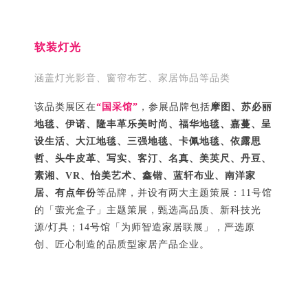
软装灯光
涵盖灯光影音、窗帘布艺、家居饰品等品类
该品类展区在
“国采馆”
，参展品牌包括
摩图、苏必丽
地毯、伊诺、隆丰革乐美时尚、福华地毯、嘉蔓、呈
设生活、大江地毯、三强地毯、卡佩地毯、依露思
哲、头牛皮革、写实、客汀、名真、美英尺、丹豆、
素湘、VR、怡美艺术、鑫锴、蓝轩布业、南洋家
居、有点年份
等品牌，并设有两大主题策展：11号馆
的「萤光盒子」主题策展，甄选高品质、新科技光
源/灯具；14号馆「为师智造家居联展」，严选原
创、匠心制造的品质型家居产品企业。