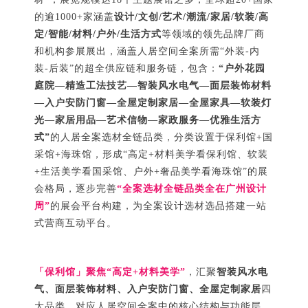
的逾1000+家涵盖
设计/文创/艺术/潮流/家居/软装/高
定/智能/材料/户外/生活方式
等领域的领先品牌厂商
和机构参展展出，涵盖人居空间全案所需“外装-内
装-后装”的超全供应链和服务链，包含：
“户外花园
庭院—精造工法技艺—智装风水电气—面层装饰材料
—入户安防门窗—全屋定制家居—全屋家具—软装灯
光—家居用品—艺术信物—家政服务—优雅生活方
式”
的人居全案选材全链品类，分类设置于保利馆+国
采馆+海珠馆，形成“高定+材料美学看保利馆、软装
+生活美学看国采馆、户外+奢品美学看海珠馆”的展
会格局，逐步完善
“全案选材全链品类全在广州设计
周”
的展会平台构建，为全案设计选材选品搭建一站
式营商互动平台。
「保利馆」聚焦“高定+材料美学”
，汇聚
智装风水电
气、面层装饰材料、入户安防门窗、全屋定制家居
四
大品类，对应人居空间全案中的核心结构与功能层