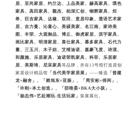
居、至尚家居、约兰达、上品美家、赫高家具、璞色
家具、高田家具、颖杰、柏深汇创、铜辉家具、炬
希、巨吉家具、达橡、双田、意居印象、透语艺术家
居、吉力曼、沁童心、美硕美家、名江南、家诗美
图、丰荣、大观御品、博丘、御虎家居、淇宇家具、
画比家具、明清家居、喜仕家具、慕多家具、石代力
量、三玉川、木子妞、艾维迪诺、嘉豪飞度、诗漠、
和颜施、乐居家具、迪诺荣凯家具、科菲、乐居家
居、美斯琦、尼采家具
等品牌，并在13号馆打造原创
家居设计精品馆
「当代美学家居展」
——臻选
「曾建
龙×融舍」、「赖旭东×亚振」、「周安彬×得闲」、
「许刚×本土创造」、「邵唯晏×BKA大小孩」、
「杨志伟×艺起潮玩-生活玩家」
策展展出。