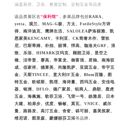
涵盖厨房、卫浴、整屋定制、定制五金等品类
该品类展区在
“保利馆”
，参展品牌包括
RARA、
yetta、观兰、MAG-G极、方太、FotileStyle方诗
得、
南洋迪克、
鹰牌生活、SALOLEA萨洛丽雅、凯
恩家美KENCAMY、卡利亚、CK简奢木作、雷狄
尼、巴斯蒂姆、朴拙、丽博、悍高、咖洛夫GRF、浪
致、乐浴、HIMARK汉玛克、顾朗卫浴、昱空之
镜、洁帝普、赛高、帝富龙、御富强、君驰、南海驭
成、佰家祥、德莱美、尚隆凯萨、亚固五金、帝宇五
金、天斯TINCEE、意大利IF五金、Blum百隆、图
特五金、欧锘斯、凯理、海诗蔓、西玛五金、安佳电
器、铭洲、DFLO、德广家居、铝商人、鼎朗、鹿虎
五金、海佩施、歌菲卫浴、飞荣一号、皓雅居、日本
大建、柏扉步、优度、畅敏、莫瓦、VNICE、威尔
曼、路路发、高汀五金、舍奁、砾可丽、嘉美筑家、
维尼诺、图里森、蒙娜丽莎卫浴
等品牌。