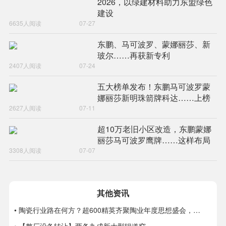
2026，以绿建材料助力东盟绿色
建设
6635人阅读
07-27
东鹏、马可波罗、蒙娜丽莎、新
玻尔……再获新专利
2407人阅读
07-24
五大榜单发布！东鹏马可波罗蒙
娜丽莎新明珠箭牌科达……上榜
2627人阅读
07-11
超10万老旧小区改造，东鹏蒙娜
丽莎马可波罗鹰牌……这样布局
3308人阅读
07-07
其他资讯
• 陶瓷行业路在何方？超600精英齐聚陶业年度思想盛会，樊纲、何乾、龙建刚献智破局