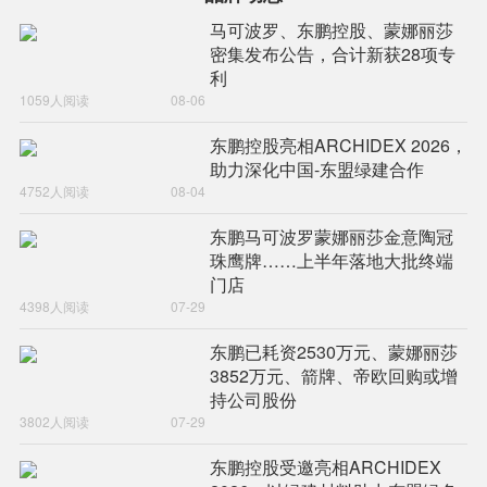
马可波罗、东鹏控股、蒙娜丽莎
密集发布公告，合计新获28项专
利
1059人阅读
08-06
东鹏控股亮相ARCHIDEX 2026，
助力深化中国-东盟绿建合作
4752人阅读
08-04
东鹏马可波罗蒙娜丽莎金意陶冠
珠鹰牌……上半年落地大批终端
门店
4398人阅读
07-29
东鹏已耗资2530万元、蒙娜丽莎
3852万元、箭牌、帝欧回购或增
持公司股份
3802人阅读
07-29
东鹏控股受邀亮相ARCHIDEX