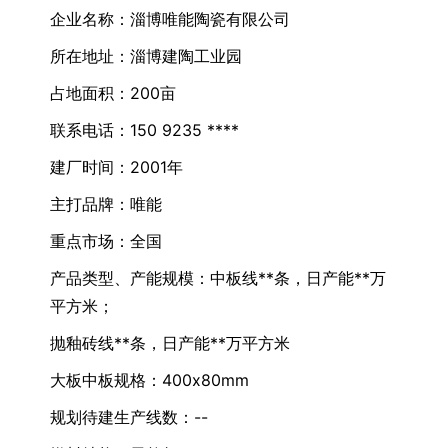
企业名称：淄博唯能陶瓷有限公司
所在地址：淄博建陶工业园
占地面积：200亩
联系电话：150 9235 ****
建厂时间：2001年
主打品牌：唯能
重点市场：全国
产品类型、产能规模：中板线**条，日产能**万
平方米；
抛釉砖线**条，日产能**万平方米
大板中板规格：400x80mm
规划待建生产线数：--