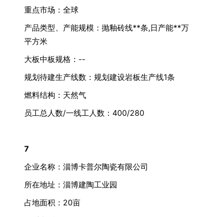
重点市场：全球
产品类型、产能规模：抛釉砖线**条,日产能**万
平方米
大板中板规格：--
规划待建生产线数：规划建设岩板生产线1条
燃料结构：天然气
员工总人数/一线工人数：400/280
7
企业名称：淄博卡普尔陶瓷有限公司
所在地址：淄博建陶工业园
占地面积：20亩