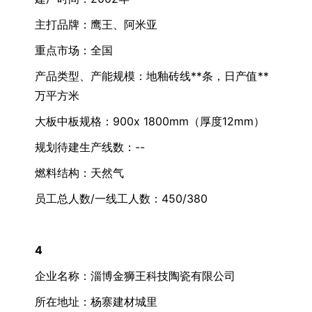
主打品牌：鹰王、阿米亚
重点市场：全国
产品类型、产能规模：地釉砖线**条，日产值**
万平方米
大板中板规格：900x 1800mm（厚度12mm）
规划待建生产线数：--
燃料结构：天然气
员工总人数/一线工人数：450/380
4
企业名称：淄博金狮王科技陶瓷有限公司
所在地址：杨寨建材城里