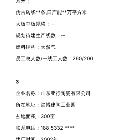
方米；
仿古砖线**条,日产能**万平方米
大板中板规格：--
规划待建生产线数：--
燃料结构：天然气
员工总人数/一线工人数：260/200
3
企业名称：山东亚行陶瓷有限公司
所在地址：淄博建陶工业园
占地面积：300亩
联系电话：188 5332 ****
建厂时间：2002年