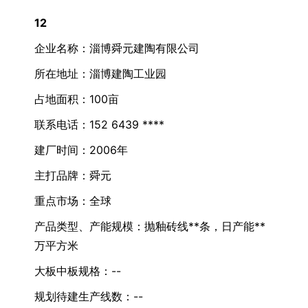
12
企业名称：淄博舜元建陶有限公司
所在地址：淄博建陶工业园
占地面积：100亩
联系电话：152 6439 ****
建厂时间：2006年
主打品牌：舜元
重点市场：全球
产品类型、产能规模：抛釉砖线**条，日产能**
万平方米
大板中板规格：--
规划待建生产线数：--