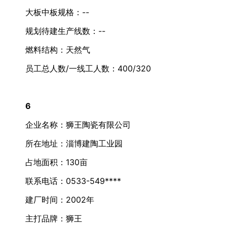
大板中板规格：--
规划待建生产线数：--
燃料结构：天然气
员工总人数/一线工人数：400/320
6
企业名称：狮王陶瓷有限公司
所在地址：淄博建陶工业园
占地面积：130亩
联系电话：0533-549****
建厂时间：2002年
主打品牌：狮王