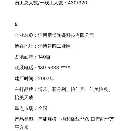
员工总人数/一线工人数：430/320
5
企业名称：淄博新博陶瓷科技有限公司
所在地址：淄博建陶工业园
占地面积：140亩
联系电话：189 5333 ****
建厂时间：2007年
主打品牌：博艺、新丹利、怡佳居、佳美怡典、
怡美天成
重点市场：全国
产品类型、产能规模：抛和砖线**条,日产能**万
平方米