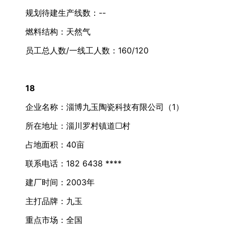
规划待建生产线数：--
燃料结构：天然气
员工总人数/一线工人数：160/120
18
企业名称：淄博九玉陶瓷科技有限公司（1）
所在地址：淄川罗村镇道☐村
占地面积：40亩
联系电话：182 6438 ****
建厂时间：2003年
主打品牌：九玉
重点市场：全国