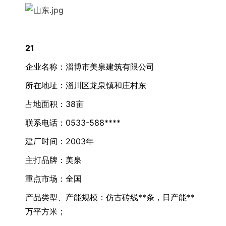
21
企业名称：淄博市美泉建筑有限公司
所在地址：淄川区龙泉镇和庄村东
占地面积：38亩
联系电话：0533-588****
建厂时间：2003年
主打品牌：美泉
重点市场：全国
产品类型、产能规模：仿古砖线**条，日产能**
万平方米；