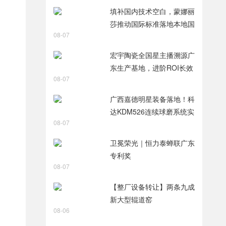
智破局
填补国内技术空白，蒙娜丽
莎推动国际标准落地本地国
08-07
标
宏宇陶瓷全国星主播溯源广
东生产基地，进阶ROI长效
08-07
变现新路径
广西嘉德明星装备落地！科
达KDM526连续球磨系统实
08-07
力出圈
卫冕荣光｜恒力泰蝉联广东
专利奖
08-07
【整厂设备转让】两条九成
新大型辊道窑
08-06