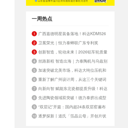
一周热点
广西嘉德明星装备落地！科达KDM526
1
卫冕荣光｜恒力泰蝉联广东专利奖
连续球磨系统实力出圈
2
创新智造，轮动未来丨2026铝车轮质量
3
丝路新程 智造出海｜力泰陶机与乌兹别
协会年会盛大召开
4
加速突破北美市场，科达大吨位压机和
克鹏盛文仁签约智能岩板生产线
5
重新了解广州设计周，从这三个关键词
窑后智能整线在墨西哥IBERICA成功投产
6
向新向智 赋能东北瓷都提质升级！科达
开始
7
先进陶瓷领域双突破！德力泰挤出成型
产品推介会走进沈阳法库
8
“双层记”开篇：国内超24条双层窑遍布
耐火砖和日用瓷成套装备通过科技成果鉴定
9
逐梦探新丨道氏「箔晶云母」开创片状
大江南北
10
晶体新领域