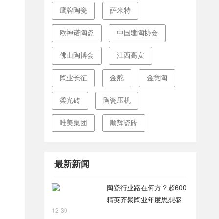
鹰牌陶瓷
萨米特
欧神诺陶瓷
中国建陶协会
佛山陶博会
江西高安
陶业长征
金舵
金意陶
柔光砖
陶瓷压机
唯美集团
顺辉瓷砖
最新新闻
陶瓷行业路在何方？超600
精英齐聚陶业年度思想盛
12-30
会，樊纲、何乾、龙建刚献