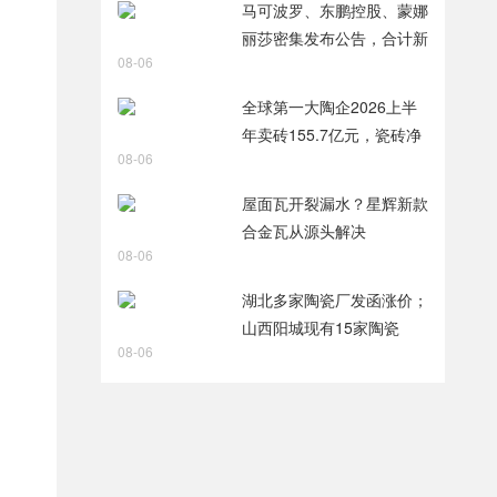
马可波罗、东鹏控股、蒙娜
丽莎密集发布公告，合计新
08-06
获28项专利
全球第一大陶企2026上半
年卖砖155.7亿元，瓷砖净
08-06
利润9.8亿元
屋面瓦开裂漏水？星辉新款
合金瓦从源头解决
08-06
湖北多家陶瓷厂发函涨价；
山西阳城现有15家陶瓷
08-06
厂，过去两年火热技改