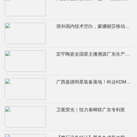
填补国内技术空白，蒙娜丽莎推动国际标准落地本地国标
宏宇陶瓷全国星主播溯源广东生产基地，进阶ROI长效变现新路径
广西嘉德明星装备落地！科达KDM526连续球磨系统实力出圈
卫冕荣光｜恒力泰蝉联广东专利奖