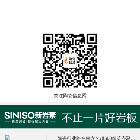
关注陶瓷信息网
陶瓷行业路在何方？超600精英齐聚陶业年度思想盛会，樊纲、何乾、龙建刚献智破局