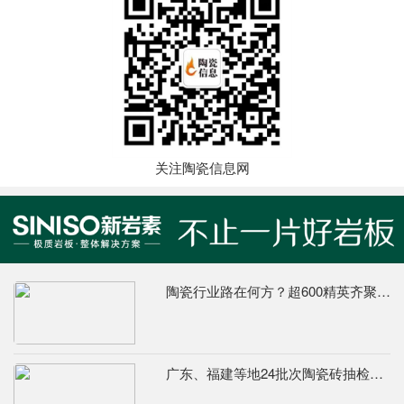
关注陶瓷信息网
陶瓷行业路在何方？超600精英齐聚陶业年度思想盛会，樊纲、何乾、龙建刚献智破局
广东、福建等地24批次陶瓷砖抽检不合格，67%为吸水率不达标