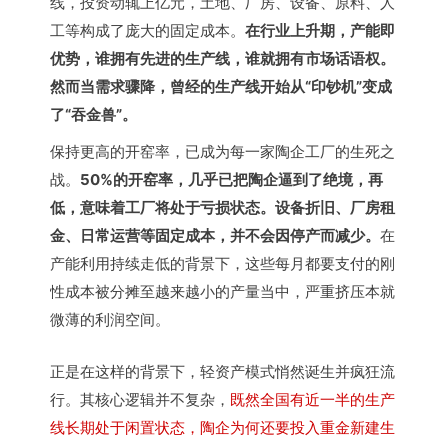
线，投资动辄上亿元，土地、厂房、设备、原料、人
工等构成了庞大的固定成本。
在行业上升期，产能即
优势，谁拥有先进的生产线，谁就拥有市场话语权。
然而当需求骤降，曾经的生产线开始从“印钞机”变成
了“吞金兽”。
保持更高的开窑率，已成为每一家陶企工厂的生死之
战。
50%的开窑率，几乎已把陶企逼到了绝境，再
低，意味着工厂将处于亏损状态。设备折旧、厂房租
金、日常运营等固定成本，并不会因停产而减少。
在
产能利用持续走低的背景下，这些每月都要支付的刚
性成本被分摊至越来越小的产量当中，严重挤压本就
微薄的利润空间。
正是在这样的背景下，轻资产模式悄然诞生并疯狂流
行。其核心逻辑并不复杂，
既然全国有近一半的生产
线长期处于闲置状态，陶企为何还要投入重金新建生