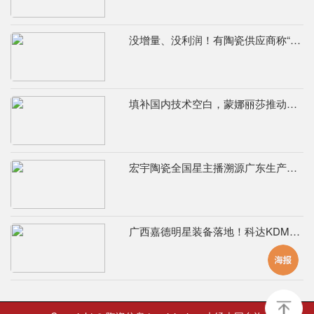
没增量、没利润！有陶瓷供应商称“现在的市场堪比春节前夕”
填补国内技术空白，蒙娜丽莎推动国际标准落地本地国标
宏宇陶瓷全国星主播溯源广东生产基地，进阶ROI长效变现新路径
广西嘉德明星装备落地！科达KDM526连续球磨系统实力出圈