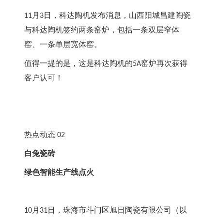
月
日，科达陶机发布消息，山西阳城昌建陶瓷
11
3
与科达陶机签约两条窑炉，包括一条双层窄体
窑、一条单层宽体窑。
值得一提的是，这是科达陶机的
窑炉再次获得
5A
客户认可！
热点动态
 02
白兔瓷砖
绿色智能生产线点火
月
日，珠海市斗门区旭日陶瓷有限公司（以
10
31