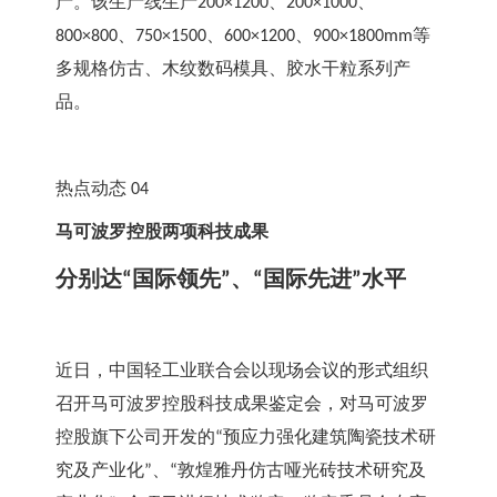
产。该生产线生产
、
、
200×1200
200×1000
、
、
、
等
800×800
750×1500
600×1200
900×1800mm
多规格仿古、木纹数码模具、胶水干粒系列产
品。
热点动态
 04
马可波罗控股两项科技成果
分别达
国际领先
、
国际先进
水平
“
”
“
”
近日，中国轻工业联合会以现场会议的形式组织
召开马可波罗控股科技成果鉴定会，对马可波罗
控股旗下公司开发的
预应力强化建筑陶瓷技术研
“
究及产业化
、
敦煌雅丹仿古哑光砖技术研究及
”
“