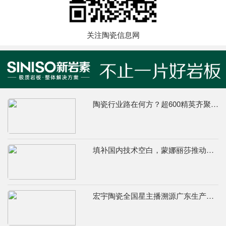
关注陶瓷信息网
陶瓷行业路在何方？超600精英齐聚陶业年度思想盛会，樊纲、何乾、龙建刚献智破局
填补国内技术空白，蒙娜丽莎推动国际标准落地本地国标
宏宇陶瓷全国星主播溯源广东生产基地，进阶ROI长效变现新路径