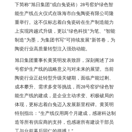
下简称
旭日集团
或白兔瓷砖）
号窑炉绿色智
“
”
28
能生产线点火仪式在珠海市白兔陶瓷有限公司隆
重举行。这不仅标志着白兔瓷砖在生产制造能力
上实现跨越式升级，更以
绿色科技
为笔、
智能
“
”
“
制造
为墨，为集团书写
可持续发展
新答卷，为
”
“
”
陶瓷行业高质量转型注入强劲动能。
旭日集团董事长黄英明发表致辞，深刻阐述了
28
号窑炉生产线的战略意义与对未来的展望。当前
陶瓷行业正处转型升级关键期，面临产能过剩、
成本攀升、需求多变等挑战，而
号窑炉绿色智
28
能生产线的建成，是企业主动求变、积极破局的
体现，更标志着白兔迈入发展新里程碑。黄英明
特别指出：
生产线仅用两个月建成，感谢科达制
“
造等所有供应商的支持，也感谢所有建设干部员
工与台前幕后同仁的拼搏！
”