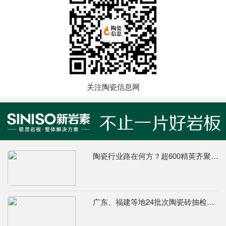
关注陶瓷信息网
陶瓷行业路在何方？超600精英齐聚陶业年度思想盛会，樊纲、何乾、龙建刚献智破局
广东、福建等地24批次陶瓷砖抽检不合格，67%为吸水率不达标