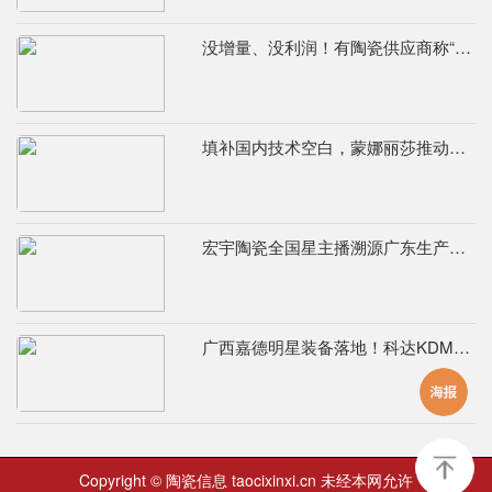
没增量、没利润！有陶瓷供应商称“现在的市场堪比春节前夕”
填补国内技术空白，蒙娜丽莎推动国际标准落地本地国标
宏宇陶瓷全国星主播溯源广东生产基地，进阶ROI长效变现新路径
广西嘉德明星装备落地！科达KDM526连续球磨系统实力出圈
Copyright © 陶瓷信息 taocixinxi.cn 未经本网允许