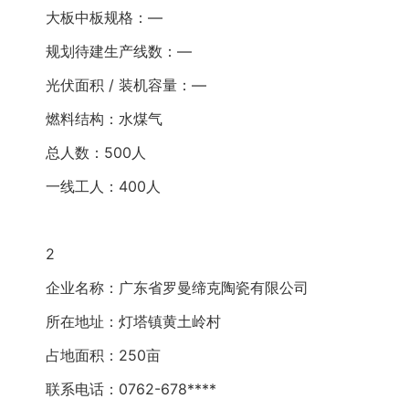
大板中板规格：—
规划待建生产线数：—
光伏面积 / 装机容量：—
燃料结构：水煤气
总人数：500人
一线工人：400人
2
企业名称：广东省罗曼缔克陶瓷有限公司
所在地址：灯塔镇黄土岭村
占地面积：250亩
联系电话：0762-678****