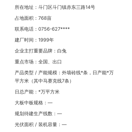
所在地址：斗门区斗门镇赤东三路14号
占地面积：768亩
联系电话：0756-627****
建厂时间：1999年
企业主打重要品牌：白兔
重点市场：全国、出口
产品类型 / 产能规模：外墙砖线*条，日产能*万
平方米（其中马赛克线7条）
日总产能：*万平方米
大板中板规格：—
规划待建生产线数：—
光伏面积 / 装机容量：—