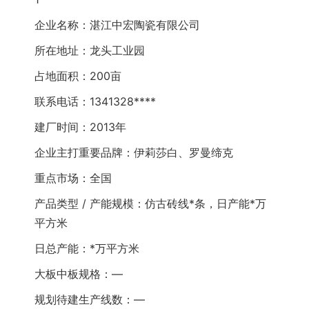
企业名称：湛江中宏陶瓷有限公司
所在地址：龙头工业园
占地面积：200亩
联系电话：1341328****
建厂时间：2013年
企业主打重要品牌：伊莉莎白、罗曼缔克
重点市场：全国
产品类型 / 产能规模：仿古砖线*条，日产能*万
平方米
日总产能：*万平方米
大板中板规格：—
规划待建生产线数：—