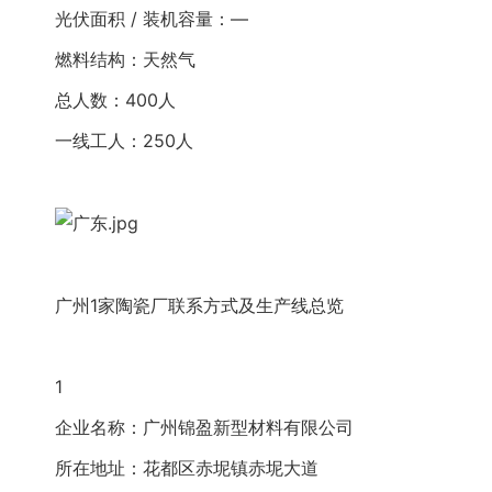
光伏面积 / 装机容量：—
燃料结构：天然气
总人数：400人
一线工人：250人
广州1家陶瓷厂联系方式及生产线总览
1
企业名称：广州锦盈新型材料有限公司
所在地址：花都区赤坭镇赤坭大道