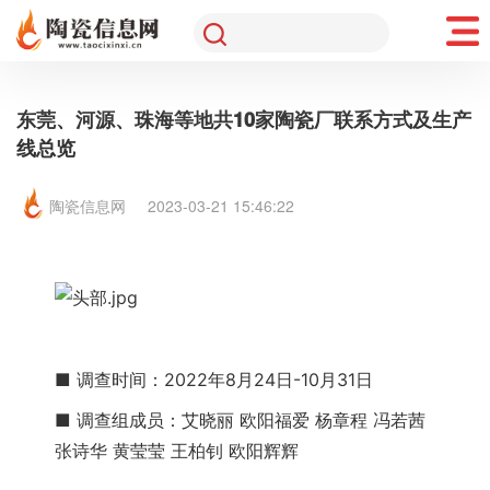
东莞、河源、珠海等地共10家陶瓷厂联系方式及生产
线总览
陶瓷信息网
2023-03-21 15:46:22
■ 调查时间：2022年8月24日-10月31日
■ 调查组成员：艾晓丽 欧阳福爱 杨章程 冯若茜 
张诗华 黄莹莹 王柏钊 欧阳辉辉