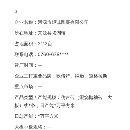
3
企业名称：河源市炬诚陶瓷有限公司
所在地址：东源县骆湖镇
占地面积：2112亩
联系电话：0760-678****
建厂时间：—
企业主打重要品牌：欧倍特、纯適、道格拉斯
重点市场：—
产品类型 / 产能规模：仿古砖（混烧抛釉砖、大
板）线*条，日产能*万平方米
日总产能：*万平方米
大板中板规格：—