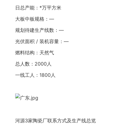
日总产能：*万平方米
大板中板规格：—
规划待建生产线数：—
光伏面积 / 装机容量：—
燃料结构：天然气
总人数：2000人
一线工人：1800人
河源3家陶瓷厂联系方式及生产线总览