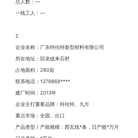
总人数：—
一线工人：—
2
企业名称：广东特伦特新型材料有限公司
所在地址：回龙镇来石村
占地面积：280亩
联系电话：1379868****
建厂时间：2013年
企业主打重要品牌：特伦特、九方
重点市场：全国、出口
产品类型 / 产能规模：西瓦线*条，日产能*万片