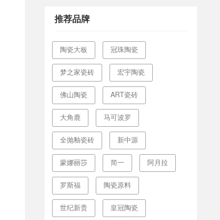
推荐品牌
陶瓷大板
冠珠陶瓷
梦之家瓷砖
宏宇陶瓷
佛山陶瓷
ART瓷砖
大角鹿
马可波罗
全抛釉瓷砖
新中源
蒙娜丽莎
简一
阿月拉
罗斯福
陶瓷原料
世纪新贵
皇冠陶瓷