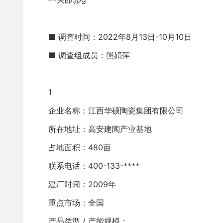
■ 调查时间：2022年8月13日-10月10日
■ 调查组成员：熊娟萍
1
企业名称：江西华硕陶瓷集团有限公司
所在地址：高安建陶产业基地
占地面积：480亩
联系电话：400-133-****
建厂时间：2009年
重点市场：全国
产品类型 / 产能规模：