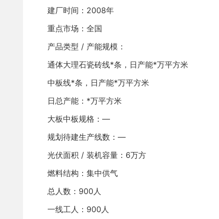
建厂时间：2008年
重点市场：全国
产品类型 / 产能规模：
通体大理石瓷砖线*条，日产能*万平方米
中板线*条，日产能*万平方米
日总产能：*万平方米
大板中板规格：—
规划待建生产线数：—
光伏面积 / 装机容量：6万方
燃料结构：集中供气
总人数：900人
一线工人：900人