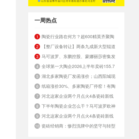
一周热点
陶瓷行业路在何方？超600精英齐聚陶
1
【整厂设备转让】两条九成新大型辊道
业年度思想盛会，樊纲、何乾、龙建刚献智
2
马可波罗、东鹏控股、蒙娜丽莎密集发
窑
破局
3
全球第一大陶企2026上半年卖砖155.7
布公告，合计新获28项专利
4
湖北多家陶瓷厂发函涨价；山西阳城现
亿元，瓷砖净利润9.8亿元
5
纸箱涨价30%、多家陶瓷厂停窑！有陶
有15家陶瓷厂，过去两年火热技改
6
河北这家企业两个月点火4条瓷砖新线
企老板呼吁：不能再扩产能了
7
下半年陶瓷企业怎么干？马可波罗欧神
8
河北这家企业两个月点火4条瓷砖新线
诺鹰牌金意陶简一箭牌新锦成宏宇太阳瑞
9
瓷砖经销商：惨烈洗牌中的坚守与转型
阳……
10