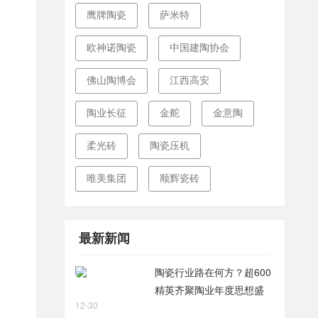
鹰牌陶瓷
萨米特
欧神诺陶瓷
中国建陶协会
佛山陶博会
江西高安
陶业长征
金舵
金意陶
柔光砖
陶瓷压机
唯美集团
顺辉瓷砖
最新新闻
陶瓷行业路在何方？超600
精英齐聚陶业年度思想盛
12-30
会，樊纲、何乾、龙建刚献