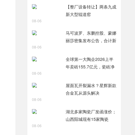
智破局
【整厂设备转让】两条九成
新大型辊道窑
08-06
马可波罗、东鹏控股、蒙娜
丽莎密集发布公告，合计新
08-06
获28项专利
全球第一大陶企2026上半
年卖砖155.7亿元，瓷砖净
08-06
利润9.8亿元
屋面瓦开裂漏水？星辉新款
合金瓦从源头解决
08-06
湖北多家陶瓷厂发函涨价；
山西阳城现有15家陶瓷
08-06
厂，过去两年火热技改