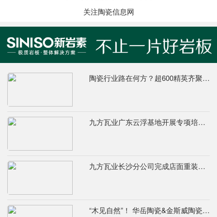
关注陶瓷信息网
陶瓷行业路在何方？超600精英齐聚陶业年度思想盛会，樊纲、何乾、龙建刚献智破局
九方瓦业广东云浮基地开展专项培训，筑牢绿色安全发展根基
九方瓦业长沙分公司完成店面重装升级，夯实终端渠道竞争力
“木见自然”！ 华岳陶瓷&金斯威陶瓷800×800mm 8度微光质感木纹砖