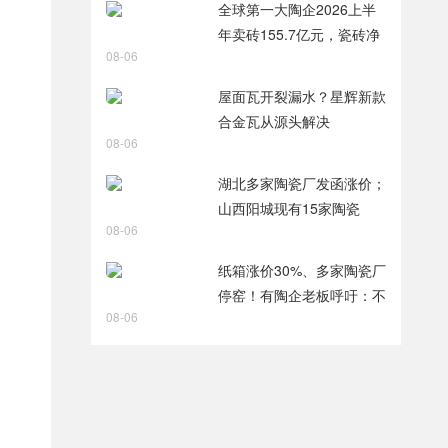
全球第一大陶企2026上半
年卖砖155.7亿元，瓷砖净
08-06
利润9.8亿元
屋面瓦开裂漏水？星辉新款
合金瓦从源头解决
08-06
湖北多家陶瓷厂发函涨价；
山西阳城现有15家陶瓷
08-06
厂，过去两年火热技改
纸箱涨价30%、多家陶瓷厂
停窑！有陶企老板呼吁：不
08-06
能再扩产能了