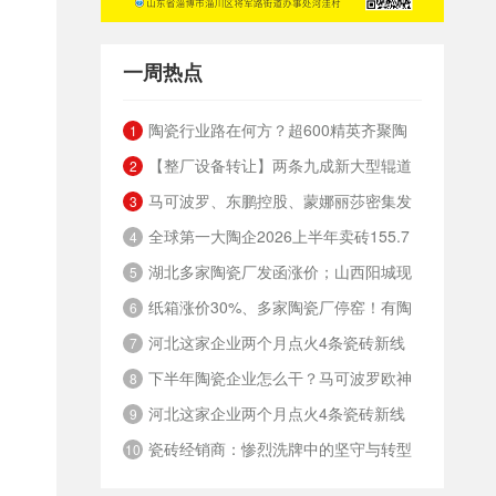
一周热点
陶瓷行业路在何方？超600精英齐聚陶
1
【整厂设备转让】两条九成新大型辊道
业年度思想盛会，樊纲、何乾、龙建刚献智
2
马可波罗、东鹏控股、蒙娜丽莎密集发
窑
破局
3
全球第一大陶企2026上半年卖砖155.7
布公告，合计新获28项专利
4
湖北多家陶瓷厂发函涨价；山西阳城现
亿元，瓷砖净利润9.8亿元
5
纸箱涨价30%、多家陶瓷厂停窑！有陶
有15家陶瓷厂，过去两年火热技改
6
河北这家企业两个月点火4条瓷砖新线
企老板呼吁：不能再扩产能了
7
下半年陶瓷企业怎么干？马可波罗欧神
8
河北这家企业两个月点火4条瓷砖新线
诺鹰牌金意陶简一箭牌新锦成宏宇太阳瑞
9
瓷砖经销商：惨烈洗牌中的坚守与转型
阳……
10