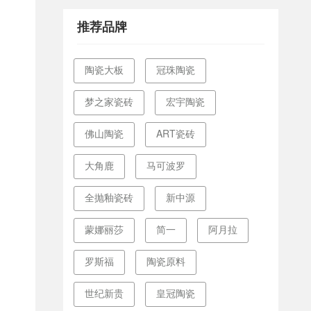
推荐品牌
陶瓷大板
冠珠陶瓷
梦之家瓷砖
宏宇陶瓷
佛山陶瓷
ART瓷砖
大角鹿
马可波罗
全抛釉瓷砖
新中源
蒙娜丽莎
简一
阿月拉
罗斯福
陶瓷原料
世纪新贵
皇冠陶瓷