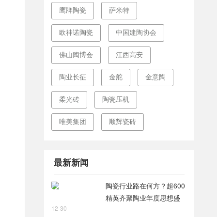
鹰牌陶瓷
萨米特
欧神诺陶瓷
中国建陶协会
佛山陶博会
江西高安
陶业长征
金舵
金意陶
柔光砖
陶瓷压机
唯美集团
顺辉瓷砖
最新新闻
陶瓷行业路在何方？超600
精英齐聚陶业年度思想盛
12-30
会，樊纲、何乾、龙建刚献