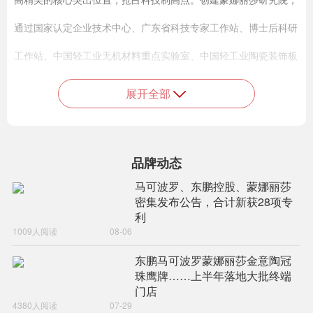
通过国家认定企业技术中心、广东省科技专家工作站、博士后科研
工作站、中国轻工业无机材料重点实验室、中国轻工业陶瓷装饰板
材工程技术研究中心等科研创新平台，在建筑陶瓷研发设计、生
展开全部
产、应用和环保治理等多方面，和在生产制造上实现了较高的绿色
化程度。与此同时，积极与中科院广州化学研究所、华南理工大
品牌动态
学、武汉理工大学、陕西科技大学等科研院所开展产学研合作，在
马可波罗、东鹏控股、蒙娜丽莎
建筑陶瓷薄型化的应用方面得到进一步拓展，突破了建筑陶瓷产品
密集发布公告，合计新获28项专
利
的传统应用领域，为国内建筑陶瓷行业进一步转型升级开辟了新的
1009人阅读
08-06
路径和提供有效保障。截至2021年6月，蒙娜丽莎集团共主（参）
东鹏马可波罗蒙娜丽莎金意陶冠
珠鹰牌……上半年落地大批终端
编国家、行业、地方、团体标准49项，已获专利授权892件，其中
门店
4380人阅读
07-29
发明专利145件（含PCT5件）、实用新型专利127件、外观设计