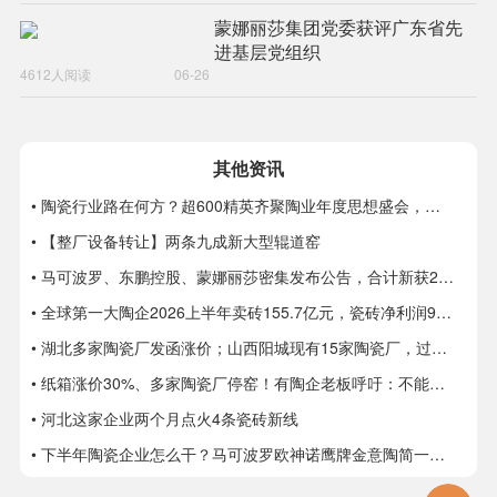
蒙娜丽莎集团党委获评广东省先
进基层党组织
4612人阅读
06-26
秉承“把每一片瓷砖打造成艺术精品，让蒙娜丽莎的微笑进入千家
其他资讯
万户”的质量文化，蒙娜丽莎独创建筑陶瓷与艺术、绿色、智能相
• 陶瓷行业路在何方？超600精英齐聚陶业年度思想盛会，樊纲、何乾、龙建刚献智破局
• 【整厂设备转让】两条九成新大型辊道窑
融合的蒙娜丽莎质量管理模式，简称“三美模式”。凭借技术创新、
• 马可波罗、东鹏控股、蒙娜丽莎密集发布公告，合计新获28项专利
服务创新、营销创新、工艺创新、管理模式创新，蒙娜丽莎集团先
• 全球第一大陶企2026上半年卖砖155.7亿元，瓷砖净利润9.8亿元
后获得2015年度佛山市政府质量奖和广东省政府质量奖、2018年
• 湖北多家陶瓷厂发函涨价；山西阳城现有15家陶瓷厂，过去两年火热技改
第三届中国质量奖提名奖。与此同时，蒙娜丽莎集团在标准化管理
• 纸箱涨价30%、多家陶瓷厂停窑！有陶企老板呼吁：不能再扩产能了
• 河北这家企业两个月点火4条瓷砖新线
上走在行业前沿，实施ISO9001质量管理体系、ISO14001环境管
• 下半年陶瓷企业怎么干？马可波罗欧神诺鹰牌金意陶简一箭牌新锦成宏宇太阳瑞阳……
理体系、ISO50001能源管理体系、ISO450001职业健康安全管理