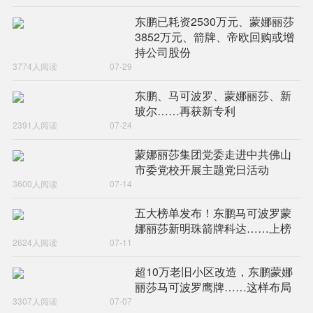
东鹏已耗资2530万元、蒙娜丽莎
620件。
3852万元、箭牌、帝欧回购或增
持公司股份
3774人阅读
07-29
品质为本，创新为先。蒙娜丽莎集团先后推出陶瓷薄板、轻质板、
东鹏、马可波罗、蒙娜丽莎、新
瓷艺画、陶瓷大板、陶瓷岩板等创新产品。其中，2007年推出的
玻尔……再获新专利
2391人阅读
07-24
1800×900×5.5(mm)大规格陶瓷薄板是建陶行业30多年来具有革命
蒙娜丽莎集团党委走进中共佛山
性意义的一款创新产品，推动行业绿色升级，获得中国建筑材料科
市委党校开展主题党日活动
3600人阅读
07-14
学技术奖科技进步一等奖等荣誉；2019年引进国产36000吨压机，
五大榜单发布！东鹏马可波罗蒙
实现3600×1600×15.5(mm)大规格陶瓷岩板的量产，推动中国大规
娜丽莎新明珠箭牌科达……上榜
2624人阅读
07-11
格岩板逐步走向独立生产的局面；2021年3月，蒙娜丽莎集团推出
超10万老旧小区改造，东鹏蒙娜
9000×1800×10.5（mm）更大规格的陶瓷大板，实现了中国陶瓷
丽莎马可波罗鹰牌……这样布局
大板的新高度。
3307人阅读
07-07