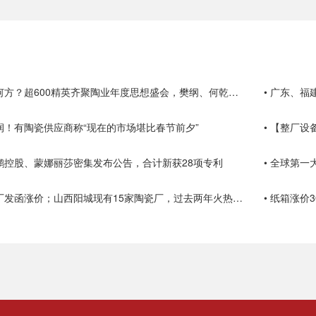
• 陶瓷行业路在何方？超600精英齐聚陶业年度思想盛会，樊纲、何乾、龙建刚献智破局
• 广东、
利润！有陶瓷供应商称“现在的市场堪比春节前夕”
• 【整厂
东鹏控股、蒙娜丽莎密集发布公告，合计新获28项专利
• 全球第一
• 湖北多家陶瓷厂发函涨价；山西阳城现有15家陶瓷厂，过去两年火热技改
• 纸箱涨