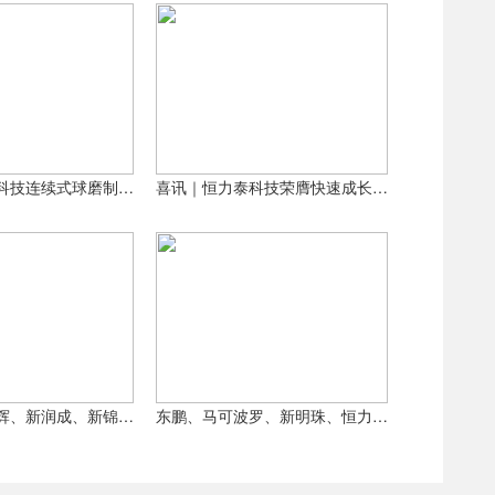
喜讯｜恒力泰科技连续式球磨制浆装备通过鉴定！
喜讯｜恒力泰科技荣膺快速成长标杆企业
蒙娜丽莎、兴辉、新润成、新锦成、恒力泰……上榜，拟获这一称号
东鹏、马可波罗、新明珠、恒力泰、德力泰获中国专利优秀奖