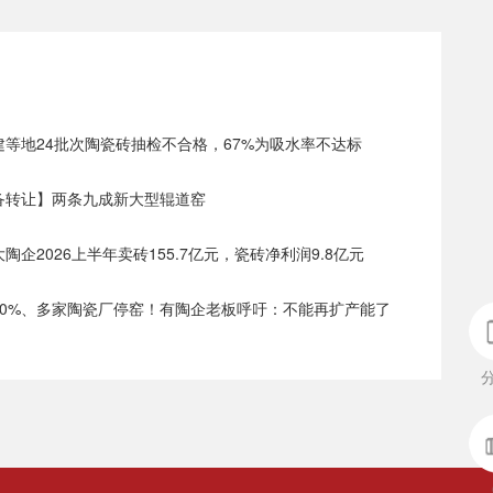
福建等地24批次陶瓷砖抽检不合格，67%为吸水率不达标
设备转让】两条九成新大型辊道窑
大陶企2026上半年卖砖155.7亿元，瓷砖净利润9.8亿元
价30%、多家陶瓷厂停窑！有陶企老板呼吁：不能再扩产能了