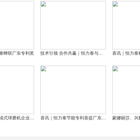
泰蝉联广东专利奖
技术引领 合作共赢｜恒力泰与马石油深化技术交流，共探合作新路径
喜讯｜恒力泰连续式球磨机企业标准获“广东省先进标准”评定！
喜讯｜恒力泰节能专利喜提广东专利奖