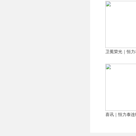
卫冕荣光｜恒力