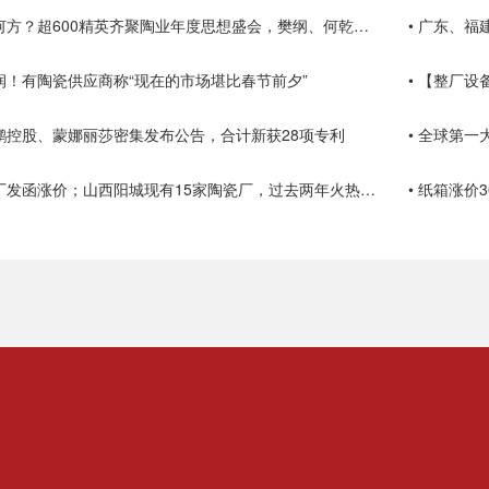
• 陶瓷行业路在何方？超600精英齐聚陶业年度思想盛会，樊纲、何乾、龙建刚献智破局
• 广东、
利润！有陶瓷供应商称“现在的市场堪比春节前夕”
• 【整厂
东鹏控股、蒙娜丽莎密集发布公告，合计新获28项专利
• 全球第一
• 湖北多家陶瓷厂发函涨价；山西阳城现有15家陶瓷厂，过去两年火热技改
• 纸箱涨