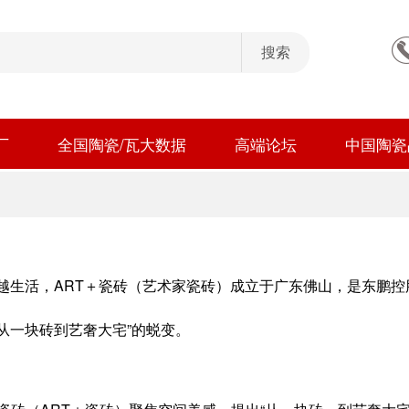
厂
全国陶瓷/瓦大数据
高端论坛
中国陶瓷
越生活，ART＋瓷砖（艺术家瓷砖）成立于广东佛山，是东鹏控股集
从一块砖到艺奢大宅”的蜕变。