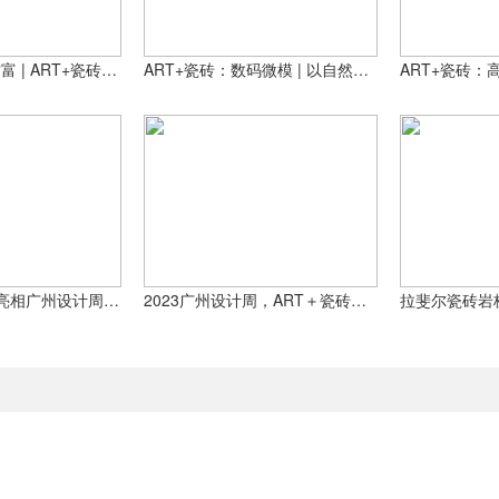
艺无止境 共创财富 | ART+瓷砖2024年战略选商财富峰会开启招商新征程！
ART+瓷砖：数码微模 | 以自然质感唤醒家的艺术感
40＋陶企“惊喜”亮相广州设计周！鹰牌蒙娜丽莎新明珠新中源玛缇依诺金丝玉玛ART+斯米克……
2023广州设计周，ART＋瓷砖等你来探秘惊喜！