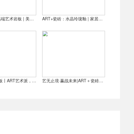
ART+瓷砖：高端艺术岩板 | 美到犯规的理想生活空间秘密
ART+瓷砖：水晶玲珑釉 | 家居自然美学感拉满
拉斐尔瓷砖岩板丨ART艺术派，雕塑家系列新品首发
艺无止境·赢战未来|ART＋瓷砖核心经销商峰会圆满闭幕