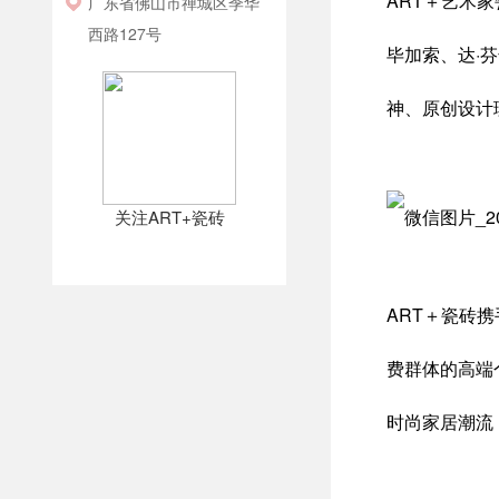
ART＋艺术
广东省佛山市禅城区季华
西路127号
毕加索、达·
神、原创设计
关注ART+瓷砖
ART＋瓷砖
费群体的高端
时尚家居潮流