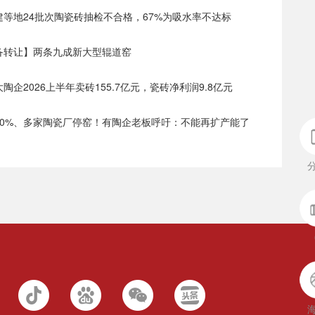
福建等地24批次陶瓷砖抽检不合格，67%为吸水率不达标
设备转让】两条九成新大型辊道窑
大陶企2026上半年卖砖155.7亿元，瓷砖净利润9.8亿元
价30%、多家陶瓷厂停窑！有陶企老板呼吁：不能再扩产能了