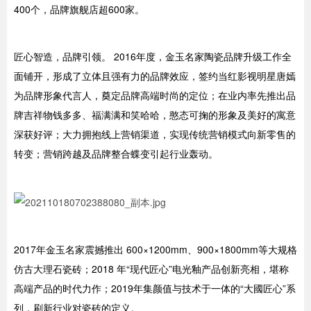
400个，品牌旗舰店超600家。
匠心智造，品牌引领。 2016年度，金玉名家陶瓷品牌升级工作全
面铺开，形成了立体且强有力的品牌效应，签约当红影视明星唐嫣
为品牌形象代言人，奠定品牌高端时尚的定位；在业内率先推出品
牌吉祥物钱多多、福满满和笑哈哈，憨态可掬的形象及美好的寓意
深获好评；大力拥抱线上营销渠道，实现传统营销模式向新零售的
转变；营销跨越及品牌整合蝶变引起行业轰动。
2017年金玉名家震撼推出 600×1200mm、900×1800mm等大规格
仿古大理石瓷砖；2018 年“现代匠心”电光釉产品创新亮相，堪称
高端产品的时代力作；2019年集颜值与技术于一体的“大國匠心”系
列，刷新行业对瓷砖的定义。