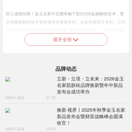
匠心成就经典！金玉名家不仅拥有釉下彩闪光K金抛釉砖技术、复
合电镀抛釉砖技术等多项技术发明专利、众多外观设计专利，公司
潜心研发的“羊毛轮柔抛”专利技术，经过精细打磨，让产品表面摸
起来触感细腻，拥有婴儿肌肤般的柔润质感，为金玉名家肌肤砖立
展开全部
足高端，打造“中国高端民族品牌”树立了十足底气。
品牌动态
立新・立境・立未来：2026金玉
名家肌肤砖品牌焕新暨年中新品
在全新战略聚力之下，金玉名家品牌展厅亦全面焕新，通过自由舒
发布会成功举办
展与立体多维的空间叠合设计，以“打破界限，没有界限”为设计理
5556人阅读
07-29
念，将一个以“家”为名的陶瓷展厅，打造成一个自由开放的大平层
焕新·视界丨2025年秋季金玉名家
和别墅生活复合体，拾取中式园林和现代家居之根本。
新品发布会暨财富战略峰会圆满
收官！
5293人阅读
10-22