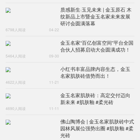
质感新生·玉见未来 | 金玉原石 木
纹新品上市暨金玉名家未来发展
研讨会圆满落幕
6798人阅读
04-22
金玉名家“百亿创富空间”平台全国
合伙人招募启动大会圆满成功！
5464人阅读
09-30
小红书丰富品牌内容生态，金玉
名家肌肤砖借势而出！
4622人阅读
11-21
金玉名家肌肤砖：高定交付迈向
新未来 #肌肤釉 #柔光砖
4690人阅读
11-11
佛山陶博会 | 金玉名家肌肤砖中式
园林风展位强势出圈 #肌肤釉 #柔
光砖