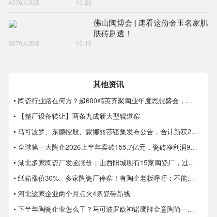
4576人阅读
10-23
佛山陶博会 | 速看这份金玉名家肌
肤砖剧透！
3670人阅读
10-16
其他资讯
• 陶瓷行业路在何方？超600精英齐聚陶业年度思想盛会，樊纲、何乾、龙建刚献智破局
• 【整厂设备转让】两条九成新大型辊道窑
• 马可波罗、东鹏控股、蒙娜丽莎密集发布公告，合计新获28项专利
• 全球第一大陶企2026上半年卖砖155.7亿元，瓷砖净利润9.8亿元
• 湖北多家陶瓷厂发函涨价；山西阳城现有15家陶瓷厂，过去两年火热技改
• 纸箱涨价30%、多家陶瓷厂停窑！有陶企老板呼吁：不能再扩产能了
• 河北这家企业两个月点火4条瓷砖新线
• 下半年陶瓷企业怎么干？马可波罗欧神诺鹰牌金意陶简一箭牌新锦成宏宇太阳瑞阳……