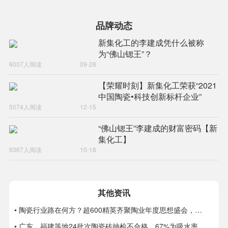
品牌动态
新集化工的李建成凭什么被称
为“佛山锶王”？
6007人阅读
09-28
【荣耀时刻】新集化工荣获“2021
中国陶瓷•科技创新标杆企业”
5074人阅读
12-15
“佛山锶王”李建成的财富密码【新
集化工】
9367人阅读
10-18
其他资讯
• 陶瓷行业路在何方？超600精英齐聚陶业年度思想盛会，樊纲、何乾、龙建刚献智破局
• 广东、福建等地24批次陶瓷砖抽检不合格，67%为吸水率不达标