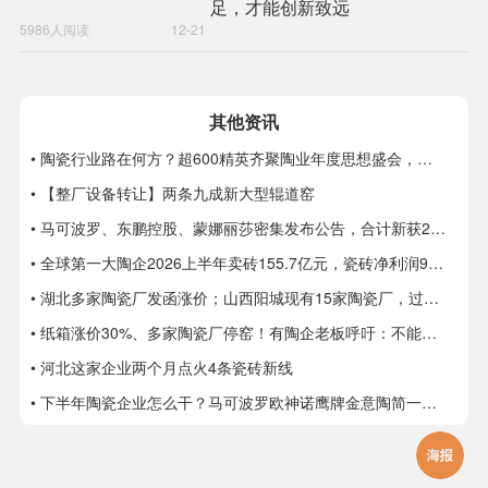
足，才能创新致远
5986人阅读
12-21
其他资讯
• 陶瓷行业路在何方？超600精英齐聚陶业年度思想盛会，樊纲、何乾、龙建刚献智破局
• 【整厂设备转让】两条九成新大型辊道窑
• 马可波罗、东鹏控股、蒙娜丽莎密集发布公告，合计新获28项专利
• 全球第一大陶企2026上半年卖砖155.7亿元，瓷砖净利润9.8亿元
• 湖北多家陶瓷厂发函涨价；山西阳城现有15家陶瓷厂，过去两年火热技改
• 纸箱涨价30%、多家陶瓷厂停窑！有陶企老板呼吁：不能再扩产能了
• 河北这家企业两个月点火4条瓷砖新线
• 下半年陶瓷企业怎么干？马可波罗欧神诺鹰牌金意陶简一箭牌新锦成宏宇太阳瑞阳……