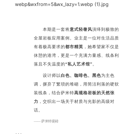
      本期是一套将
意式轻奢风
演绎到极致的
全屋岩板应用案例。业主是一位对生活品质
有着极高要求的
都市精英
，她希望家不仅是
休憩的港湾，更是一个充满力量感、线条利
落且不失温度的
“私人艺术馆”
。
      设计师以
白色、咖啡色、黑色
为主色
调，摒弃了繁琐的堆砌，用简洁利落的硬软
装线条，结合萨米特
高规格岩板的天然张
力
，交织出一场关于材质与光影的高级对
话。
—— 萨米特瓷砖