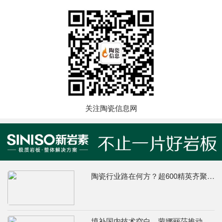
关注陶瓷信息网
陶瓷行业路在何方？超600精英齐聚陶业年度思想盛会，樊纲、何乾、龙建刚献智破局
填补国内技术空白，蒙娜丽莎推动国际标准落地本地国标