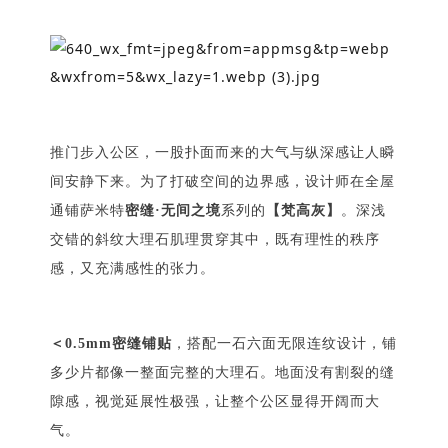
推门步入公区，一股扑面而来的大气与纵深感让人瞬
间安静下来。为了打破空间的边界感，设计师在全屋
通铺萨米特
密缝·无间之境
系列的
【梵高灰】
。深浅
交错的斜纹大理石肌理贯穿其中，既有理性的秩序
感，又充满感性的张力。
＜0.5mm密缝铺贴
，搭配一石六面无限连纹设计，铺
多少片都像一整面完整的大理石。地面没有割裂的缝
隙感，视觉延展性极强，让整个公区显得开阔而大
气。