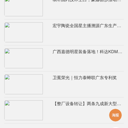
宏宇陶瓷全国星主播溯源广东生产基地，进阶ROI长效变现新路径
广西嘉德明星装备落地！科达KDM526连续球磨系统实力出圈
卫冕荣光｜恒力泰蝉联广东专利奖
【整厂设备转让】两条九成新大型辊道窑