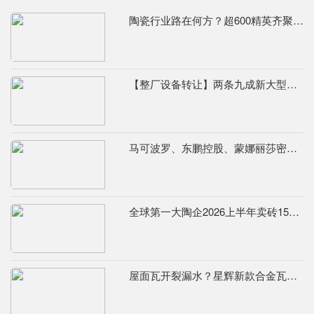
陶瓷行业路在何方？超600精英齐聚陶业年度思想盛会，樊纲、何乾、龙建刚献智破局
【整厂设备转让】两条九成新大型辊道窑
马可波罗、东鹏控股、蒙娜丽莎密集发布公告，合计新获28项专利
全球第一大陶企2026上半年卖砖155.7亿元，瓷砖净利润9.8亿元
屋面瓦开裂漏水？星辉新款合金瓦从源头解决