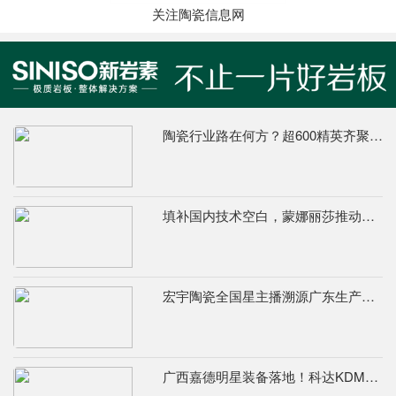
关注陶瓷信息网
陶瓷行业路在何方？超600精英齐聚陶业年度思想盛会，樊纲、何乾、龙建刚献智破局
填补国内技术空白，蒙娜丽莎推动国际标准落地本地国标
宏宇陶瓷全国星主播溯源广东生产基地，进阶ROI长效变现新路径
广西嘉德明星装备落地！科达KDM526连续球磨系统实力出圈