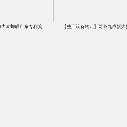
恒力泰蝉联广东专利奖