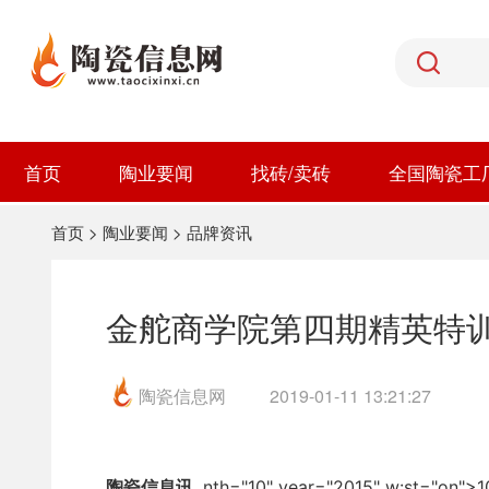
首页
陶业要闻
找砖/卖砖
全国陶瓷工
首页
>
陶业要闻
>
品牌资讯
金舵商学院第四期精英特
陶瓷信息网
2019-01-11 13:21:27
nth="10" year="2015" w:st="on">1
陶瓷信息讯