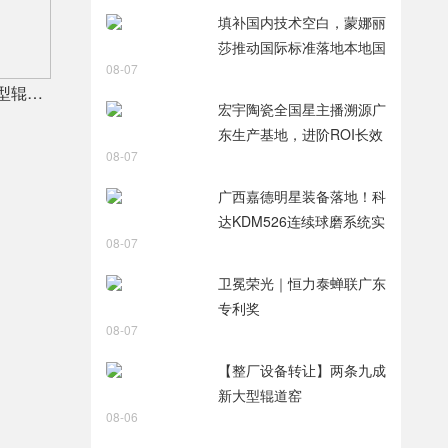
智破局
填补国内技术空白，蒙娜丽
莎推动国际标准落地本地国
08-07
标
【整厂设备转让】两条九成新大型辊道窑
宏宇陶瓷全国星主播溯源广
东生产基地，进阶ROI长效
08-07
变现新路径
广西嘉德明星装备落地！科
达KDM526连续球磨系统实
08-07
力出圈
卫冕荣光｜恒力泰蝉联广东
专利奖
08-07
【整厂设备转让】两条九成
新大型辊道窑
08-06