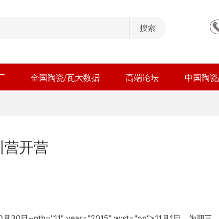
厂
全国陶瓷/瓦大数据
高端论坛
中国陶瓷
训营开营
0
30
~
nth="11" year="2015" w:st="on">11
1
月
日
月
日
，为期三