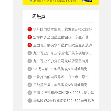
销
现
一周热点
填补国内技术空白，蒙娜丽莎推动国际
1
指
宏宇陶瓷全国星主播溯源广东生产基
标准落地本地国标
2
屋面瓦开裂漏水？星辉新款合金瓦从源
地，进阶ROI长效变现新路径
无
3
九方瓦业广东云浮基地开展专项培训，
头解决
4
了
九方瓦业长沙分公司完成店面重装升
筑牢绿色安全发展根基
5
“木见自然”！ 华岳陶瓷&金斯威陶瓷
级，夯实终端渠道竞争力
6
耐
一块好砖的自我修养：白一点，厚一
800×800mm 8度微光质感木纹砖
7
，
用纯黑破局，华岳陶瓷&金斯威陶瓷
点，重一点，硬一点
8
东鹏控股亮相ARCHIDEX 2026，助力深
600×1200mm纯黑奢石瓷砖
9
华岳陶瓷&金斯威陶瓷800×800㎜云脉石
化中国-东盟绿建合作
10
系列，定义高阶审美革命