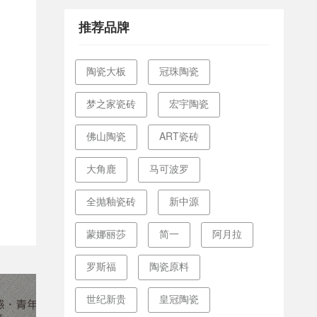
推荐品牌
陶瓷大板
冠珠陶瓷
梦之家瓷砖
宏宇陶瓷
佛山陶瓷
ART瓷砖
大角鹿
马可波罗
全抛釉瓷砖
新中源
蒙娜丽莎
简一
阿月拉
罗斯福
陶瓷原料
世纪新贵
皇冠陶瓷