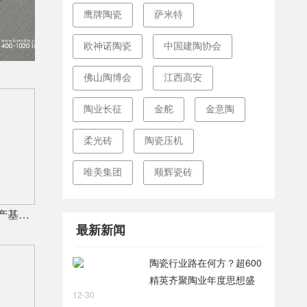
鹰牌陶瓷
萨米特
欧神诺陶瓷
中国建陶协会
佛山陶博会
江西高安
陶业长征
金舵
金意陶
柔光砖
陶瓷压机
唯美集团
顺辉瓷砖
宏宇陶瓷全国星主播溯源广东生产基地，进阶ROI长效变现新路径
最新新闻
陶瓷行业路在何方？超600
精英齐聚陶业年度思想盛
12-30
会，樊纲、何乾、龙建刚献