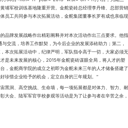
州黄埔军校训练基地隆重开营。
金舵
瓷砖总经理李丹锋、总部营
全体员工共同参与本次拓展活动，
金舵
集团董事长罗有成也亲临
年的品牌发展战略作出精彩阐释并对本次活动作出三点要求。他
通与交流，培养工作默契，为今后企业的发展添砖助力；第二，
范，本次拓展活动中，纪律严明，军队指令高于一切，大家必须
2015
人才是未来发展的核心，
年
金舵
瓷砖谋眼全局，将人才的塑
平台，
金舵
商学院的成立之初即为
金舵
未来三年的人才储备搭建
好珍惜企业给予的机会，定立自身的三年规划。”
宇宙黑洞、高空挑战、生命墙，每一项拓展都是对体力、智力、
表彰大会、陆军军官学校参观等活动是为了让参与者在辛苦之余