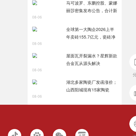
马可波罗、东鹏控股、蒙娜
丽莎密集发布公告，合计新
08-06
获28项专利
全球第一大陶企2026上半
年卖砖155.7亿元，瓷砖净
08-06
利润9.8亿元
屋面瓦开裂漏水？星辉新款
合金瓦从源头解决
08-06
湖北多家陶瓷厂发函涨价；
山西阳城现有15家陶瓷
08-06
厂，过去两年火热技改