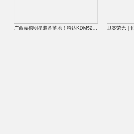
广西嘉德明星装备落地！科达KDM526连续球磨系统实力出圈
卫冕荣光｜