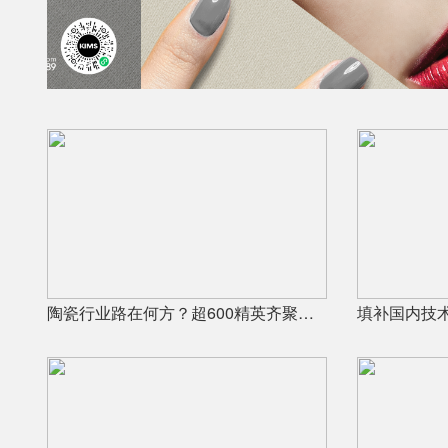
陶瓷行业路在何方？超600精英齐聚陶业年度思想盛会，樊纲、何乾、龙建刚献智破局