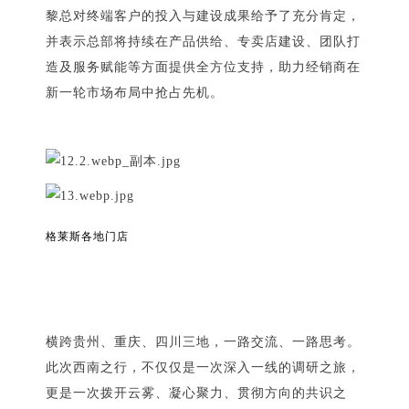
黎总对终端客户的投入与建设成果给予了充分肯定，
并表示总部将持续在产品供给、专卖店建设、团队打
造及服务赋能等方面提供全方位支持，助力经销商在
新一轮市场布局中抢占先机。
格莱斯各地门店
横跨贵州、重庆、四川三地，一路交流、一路思考。
此次西南之行，不仅仅是一次深入一线的调研之旅，
更是一次拨开云雾、凝心聚力、贯彻方向的共识之