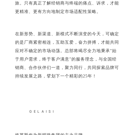
旅。只有真正了解经销商与终端的痛点、诉求，才能
更精准、更有方向地制定市场适配性策略。
在新形势、新渠道、新模式不断演变的今天，可确定
的是厂商紧密相连，互助互爱，奋力拼搏，才能共同
应对不确定的市场动荡。总部将竭尽全力地秉承“始
于用户需求，终于客户满意”的服务理念，与全国经
销商、合作伙伴们一道，聚力同行，共同探索品牌可
持续发展之路，擘划下一个精彩的25年！
GELAISI