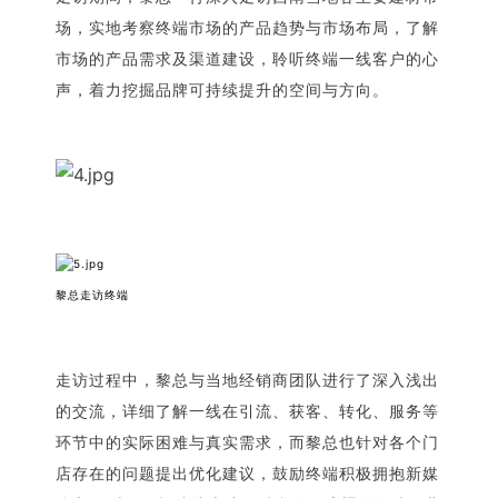
场，实地考察终端市场的产品趋势与市场布局，了解
市场的产品需求及渠道建设，聆听终端一线客户的心
声，着力挖掘品牌可持续提升的空间与方向。
黎总走访终端
走访过程中，黎总与当地经销商团队进行了深入浅出
的交流，详细了解一线在引流、获客、转化、服务等
环节中的实际困难与真实需求，而黎总也针对各个门
店存在的问题提出优化建议，鼓励终端积极拥抱新媒