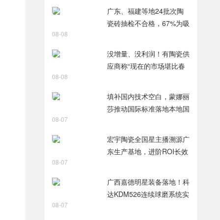
智破局
广东、福建等地24批次陶
瓷砖抽检不合格，67%为吸
08-08
水率不达标
没增量、没利润！有陶瓷供
应商称“现在的市场堪比春
08-08
节前夕”
填补国内技术空白，蒙娜丽
莎推动国际标准落地本地国
08-07
标
宏宇陶瓷全国星主播溯源广
东生产基地，进阶ROI长效
08-07
变现新路径
真
广西嘉德明星装备落地！科
达KDM526连续球磨系统实
08-07
力出圈