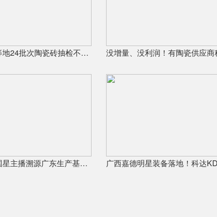
广东、福建等地24批次陶瓷砖抽检不合格，67%为吸水率不达标
宏宇陶瓷全国星主播溯源广东生产基地，进阶ROI长效变现新路径