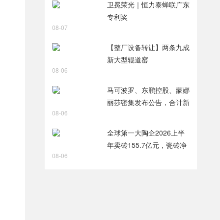
卫冕荣光｜恒力泰蝉联广东
专利奖
08-07
【整厂设备转让】两条九成
新大型辊道窑
，
08-06
马可波罗、东鹏控股、蒙娜
丽莎密集发布公告，合计新
08-06
获28项专利
全球第一大陶企2026上半
年卖砖155.7亿元，瓷砖净
08-06
利润9.8亿元