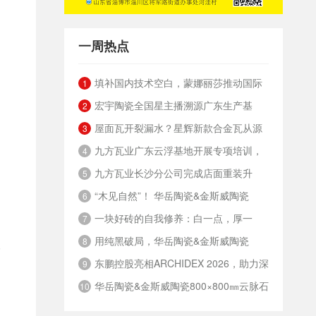
一周热点
填补国内技术空白，蒙娜丽莎推动国际
1
宏宇陶瓷全国星主播溯源广东生产基
标准落地本地国标
2
屋面瓦开裂漏水？星辉新款合金瓦从源
地，进阶ROI长效变现新路径
3
九方瓦业广东云浮基地开展专项培训，
头解决
4
九方瓦业长沙分公司完成店面重装升
筑牢绿色安全发展根基
5
“木见自然”！ 华岳陶瓷&金斯威陶瓷
级，夯实终端渠道竞争力
6
一块好砖的自我修养：白一点，厚一
800×800mm 8度微光质感木纹砖
7
用纯黑破局，华岳陶瓷&金斯威陶瓷
点，重一点，硬一点
8
青
东鹏控股亮相ARCHIDEX 2026，助力深
600×1200mm纯黑奢石瓷砖
9
华岳陶瓷&金斯威陶瓷800×800㎜云脉石
化中国-东盟绿建合作
10
系列，定义高阶审美革命