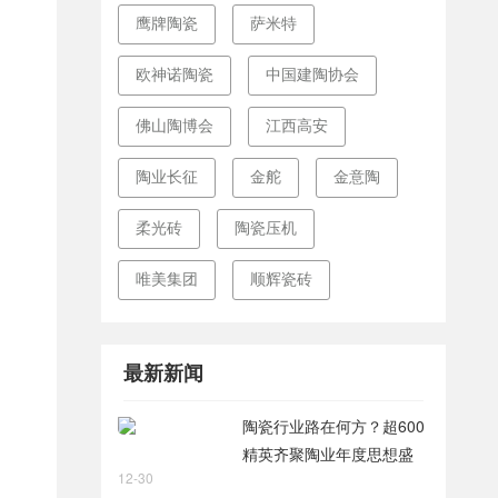
鹰牌陶瓷
萨米特
欧神诺陶瓷
中国建陶协会
佛山陶博会
江西高安
陶业长征
金舵
金意陶
柔光砖
陶瓷压机
变
唯美集团
顺辉瓷砖
最新新闻
装
陶瓷行业路在何方？超600
精英齐聚陶业年度思想盛
12-30
会，樊纲、何乾、龙建刚献
基