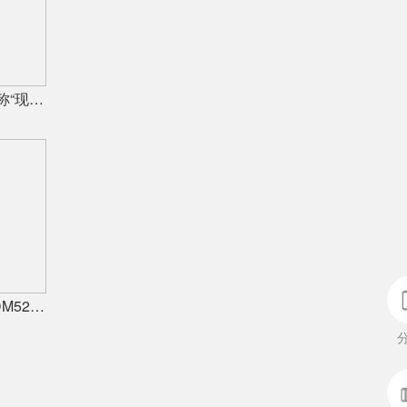
没增量、没利润！有陶瓷供应商称“现在的市场堪比春节前夕”
广西嘉德明星装备落地！科达KDM526连续球磨系统实力出圈