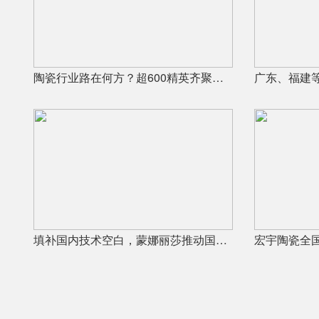
陶瓷行业路在何方？超600精英齐聚陶业年度思想盛会，樊纲、何乾、龙建刚献智破局
填补国内技术空白，蒙娜丽莎推动国际标准落地本地国标