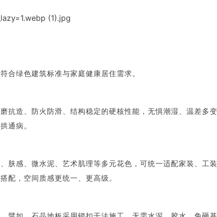
，符合绿色建筑标准与家庭健康居住需求。
耐磨抗造、防火防滑、结构稳定的硬核性能，无惧潮湿、温差多
起拱通病。
纹、肤感、微水泥、艺术肌理等多元花色，可统一适配家装、工
化搭配，空间质感更统一、更高级。
点。譬如，石晶地板采用锁扣干法施工，无需水泥、胶水，免砸