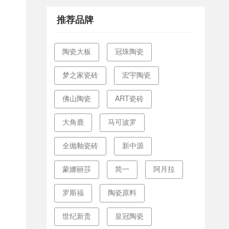
推荐品牌
陶瓷大板
冠珠陶瓷
梦之家瓷砖
宏宇陶瓷
污
佛山陶瓷
ART瓷砖
大角鹿
马可波罗
全抛釉瓷砖
新中源
蒙娜丽莎
简一
阿月拉
罗斯福
陶瓷原料
出
世纪新贵
皇冠陶瓷