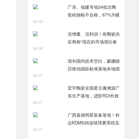
智破局
广东、福建等地24批次陶
瓷砖抽检不合格，67%为吸
08-08
水率不达标
没增量、没利润！有陶瓷供
应商称“现在的市场堪比春
08-08
节前夕”
填补国内技术空白，蒙娜丽
莎推动国际标准落地本地国
08-07
标
宏宇陶瓷全国星主播溯源广
东生产基地，进阶ROI长效
08-07
变现新路径
广西嘉德明星装备落地！科
达KDM526连续球磨系统实
08-07
力出圈