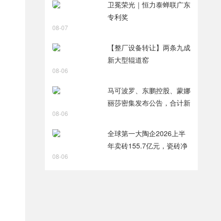
卫冕荣光｜恒力泰蝉联广东
专利奖
08-07
【整厂设备转让】两条九成
新大型辊道窑
08-06
马可波罗、东鹏控股、蒙娜
丽莎密集发布公告，合计新
08-06
获28项专利
全球第一大陶企2026上半
年卖砖155.7亿元，瓷砖净
08-06
利润9.8亿元