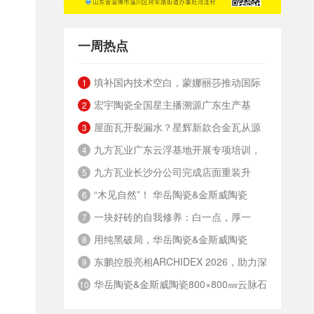
一周热点
填补国内技术空白，蒙娜丽莎推动国际
1
宏宇陶瓷全国星主播溯源广东生产基
标准落地本地国标
2
屋面瓦开裂漏水？星辉新款合金瓦从源
地，进阶ROI长效变现新路径
3
九方瓦业广东云浮基地开展专项培训，
头解决
4
九方瓦业长沙分公司完成店面重装升
筑牢绿色安全发展根基
5
“木见自然”！ 华岳陶瓷&金斯威陶瓷
级，夯实终端渠道竞争力
6
一块好砖的自我修养：白一点，厚一
800×800mm 8度微光质感木纹砖
7
用纯黑破局，华岳陶瓷&金斯威陶瓷
点，重一点，硬一点
8
东鹏控股亮相ARCHIDEX 2026，助力深
600×1200mm纯黑奢石瓷砖
9
华岳陶瓷&金斯威陶瓷800×800㎜云脉石
化中国-东盟绿建合作
10
系列，定义高阶审美革命