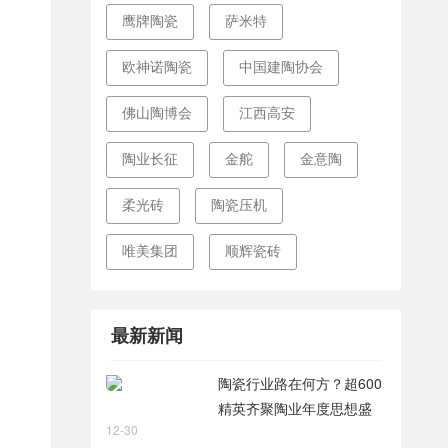
鹰牌陶瓷
萨米特
欧神诺陶瓷
中国建陶协会
佛山陶博会
江西高安
陶业长征
金舵
金意陶
柔光砖
陶瓷压机
唯美集团
顺辉瓷砖
最新新闻
陶瓷行业路在何方？超600
精英齐聚陶业年度思想盛
12-30
会，樊纲、何乾、龙建刚献