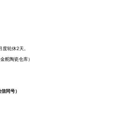
月度轮休2天。
（金舵陶瓷仓库）
（微信同号）