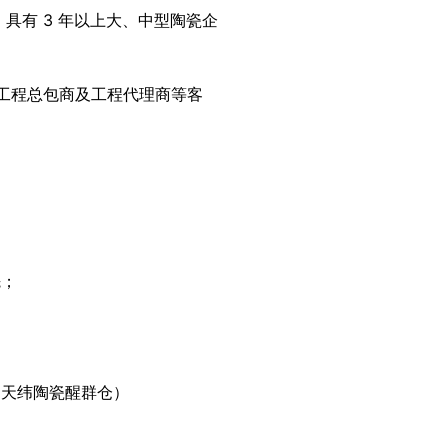
具有 3 年以上大、中型陶瓷企 
工程总包商及工程代理商等客 
先；
（天纬陶瓷醒群仓）