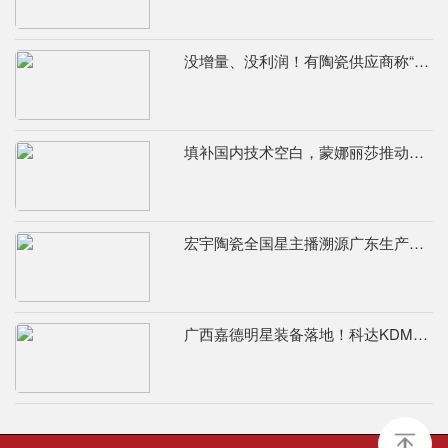
没增量、没利润！有陶瓷供应商称“现在的市场堪比春节前夕”
填补国内技术空白，蒙娜丽莎推动国际标准落地本地国标
宏宇陶瓷全国星主播溯源广东生产基地，进阶ROI长效变现新路径
广西嘉德明星装备落地！科达KDM526连续球磨系统实力出圈