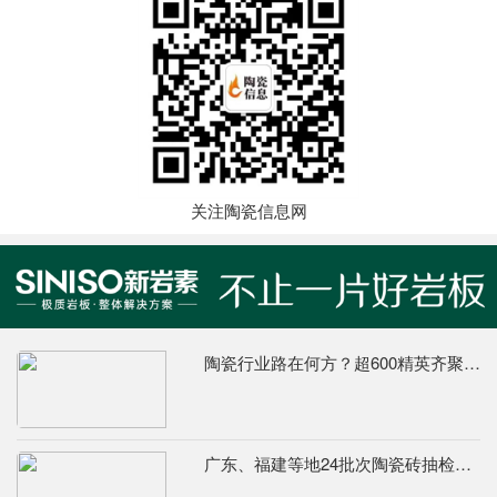
关注陶瓷信息网
陶瓷行业路在何方？超600精英齐聚陶业年度思想盛会，樊纲、何乾、龙建刚献智破局
广东、福建等地24批次陶瓷砖抽检不合格，67%为吸水率不达标