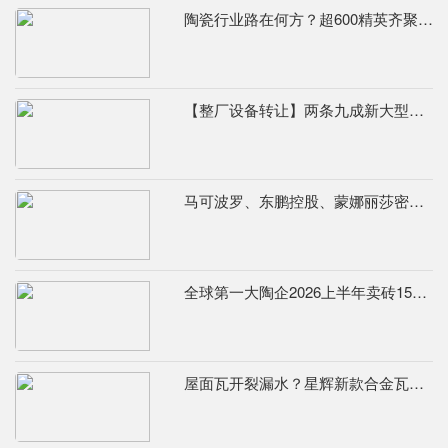
陶瓷行业路在何方？超600精英齐聚陶业年度思想盛会，樊纲、何乾、龙建刚献智破局
【整厂设备转让】两条九成新大型辊道窑
马可波罗、东鹏控股、蒙娜丽莎密集发布公告，合计新获28项专利
全球第一大陶企2026上半年卖砖155.7亿元，瓷砖净利润9.8亿元
屋面瓦开裂漏水？星辉新款合金瓦从源头解决