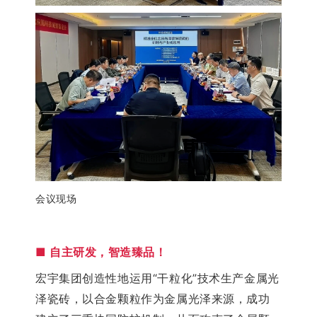
会议现场
■
自主研发，智造臻品！
宏宇集团
创造性地
运用
“干粒化”技术
生产金属光
泽瓷砖，以
合金颗粒作为
金属
光泽来源，
成功