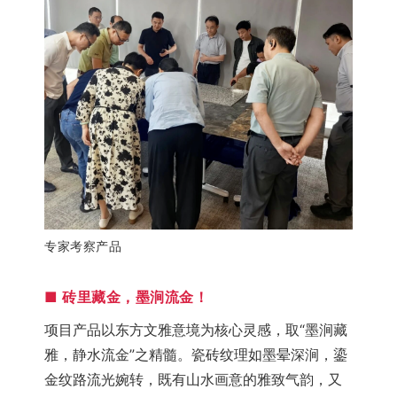
专家考察产品
■
 砖里藏金，墨涧流金！
项目产品以东方文雅意境为核心灵感，取“墨涧藏
雅，静水流金”之精髓。瓷砖纹理如墨晕深涧，鎏
金纹路流光婉转，既有山水画意的雅致气韵，又