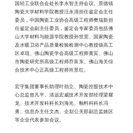
国轻工业联合会处长
李永智主持会议。
景德镇
陶瓷大学材料学院教授汪永清担任鉴定会主任
委员，中国陶瓷工业协会高级工程师樊瑞新担
任鉴定会副主任委员，鉴定会专家委员包括
佛
山大学材料与能源学院教授
孙世宽
、
国家陶瓷
及水暖卫浴产品质量检验检测中心教授级高工
区卓琨
、
佛山陶瓷学会高级工程师黄宾
、
佛山
市陶瓷研究所高级工程师
乔富东、
佛山海关综
合技术中心正高级工程师
肖景红
。
宏宇集团董事长助理叶劲立、陶瓷控股技术中
心总监曾凡平
、清远宏威技术开发部经理梁耀
龙、技术开发科科长刘海光、釉料科科长冯
勇
、信息办主任文杰、
企划公关部副总监
姚区
等企业代表参加会议。