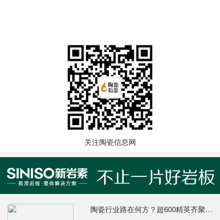
关注陶瓷信息网
陶瓷行业路在何方？超600精英齐聚陶业年度思想盛会，樊纲、何乾、龙建刚献智破局