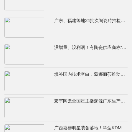
广东、福建等地24批次陶瓷砖抽检不合格，67%为吸水率不达标
没增量、没利润！有陶瓷供应商称“现在的市场堪比春节前夕”
填补国内技术空白，蒙娜丽莎推动国际标准落地本地国标
宏宇陶瓷全国星主播溯源广东生产基地，进阶ROI长效变现新路径
广西嘉德明星装备落地！科达KDM526连续球磨系统实力出圈