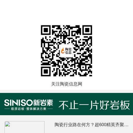
关注陶瓷信息网
陶瓷行业路在何方？超600精英齐聚陶业年度思想盛会，樊纲、何乾、龙建刚献智破局