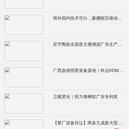
填补国内技术空白，蒙娜丽莎推动国际标准落地本地国标
宏宇陶瓷全国星主播溯源广东生产基地，进阶ROI长效变现新路径
广西嘉德明星装备落地！科达KDM526连续球磨系统实力出圈
卫冕荣光｜恒力泰蝉联广东专利奖
【整厂设备转让】两条九成新大型辊道窑