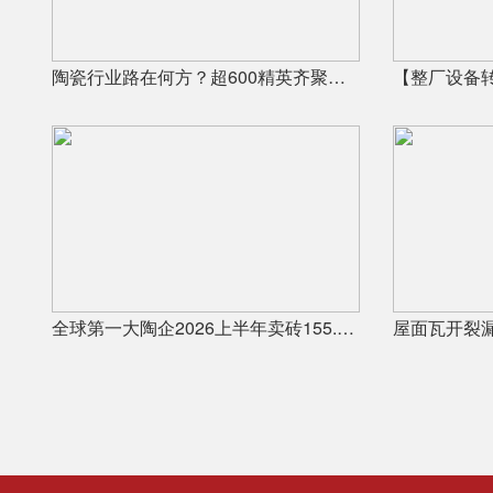
陶瓷行业路在何方？超600精英齐聚陶业年度思想盛会，樊纲、何乾、龙建刚献智破局
全球第一大陶企2026上半年卖砖155.7亿元，瓷砖净利润9.8亿元