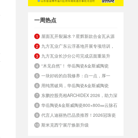
性
一周热点
屋面瓦开裂漏水？星辉新款合金瓦从源
1
九方瓦业广东云浮基地开展专项培训，
头解决
2
拼
九方瓦业长沙分公司完成店面重装升
筑牢绿色安全发展根基
3
计
“木见自然”！ 华岳陶瓷&金斯威陶瓷
级，夯实终端渠道竞争力
4
的
一块好砖的自我修养：白一点，厚一
800×800mm 8度微光质感木纹砖
5
用纯黑破局，华岳陶瓷&金斯威陶瓷
点，重一点，硬一点
6
东鹏控股亮相ARCHIDEX 2026，助力深
600×1200mm纯黑奢石瓷砖
7
华岳陶瓷&金斯威陶瓷800×800㎜云脉石
化中国-东盟绿建合作
8
代言人迪丽热巴品质推荐！2026冠珠瓷
系列，定义高阶审美革命
9
斯米克西宁展厅焕新升级
砖品质人居战略发布会暨总部旗舰店开幕盛
10
典精彩回顾