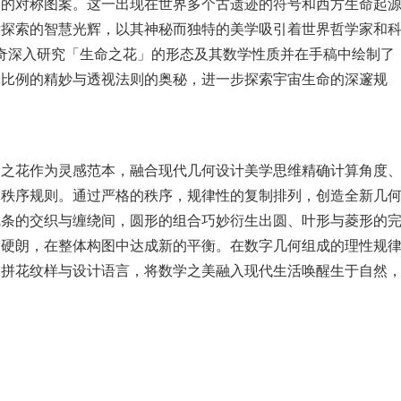
美的对称图案。这一出现在世界多个古遗迹的符号和西方生命起
律探索的智慧光辉，以其神秘而独特的美学吸引着世界哲学家和
芬奇深入研究「生命之花」的形态及其数学性质并在手稿中绘制了
体比例的精妙与透视法则的奥秘，进一步探索宇宙生命的深邃规
命之花作为灵感范本，融合现代几何设计美学思维精确计算角度
构秩序规则。通过严格的秩序，规律性的复制排列，创造全新几
线条的交织与缠绕间，圆形的组合巧妙衍生出圆、叶形与菱形的
、硬朗，在整体构图中达成新的平衡。在数字几何组成的理性规
的拼花纹样与设计语言，将数学之美融入现代生活唤醒生于自然