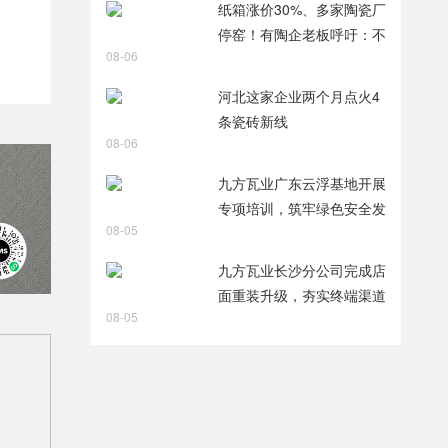
纸箱涨价30%、多家陶瓷厂
停窑！有陶企老板呼吁：不
08-06
能再扩产能了
河北这家企业两个月点火4
条瓷砖新线
08-06
九方瓦业广东云浮基地开展
专项培训，筑牢绿色安全发
08-05
展根基
九方瓦业长沙分公司完成店
面重装升级，夯实终端渠道
08-05
竞争力