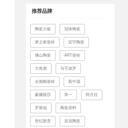
源
科
推荐品牌
陶瓷大板
冠珠陶瓷
梦之家瓷砖
宏宇陶瓷
、
佛山陶瓷
ART瓷砖
何
大角鹿
马可波罗
完
律
全抛釉瓷砖
新中源
，
蒙娜丽莎
简一
阿月拉
罗斯福
陶瓷原料
世纪新贵
皇冠陶瓷