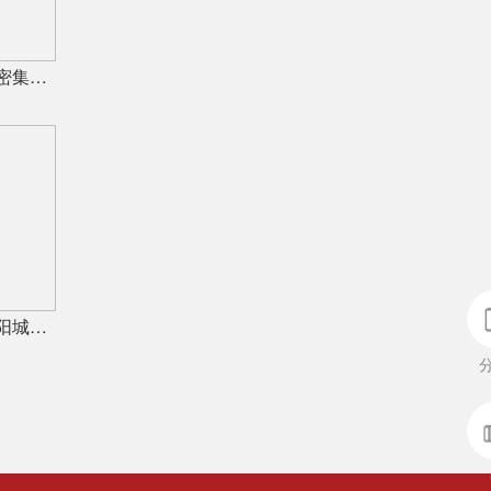
马可波罗、东鹏控股、蒙娜丽莎密集发布公告，合计新获28项专利
湖北多家陶瓷厂发函涨价；山西阳城现有15家陶瓷厂，过去两年火热技改