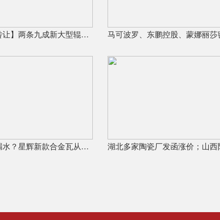
【整厂设备转让】两条九成新大型辊道窑
屋面瓦开裂漏水？星辉新款合金瓦从源头解决