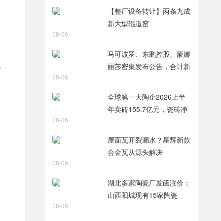
智破局
【整厂设备转让】两条九成
新大型辊道窑
08-06
马可波罗、东鹏控股、蒙娜
化
丽莎密集发布公告，合计新
08-06
获28项专利
全球第一大陶企2026上半
年卖砖155.7亿元，瓷砖净
08-06
利润9.8亿元
屋面瓦开裂漏水？星辉新款
合金瓦从源头解决
08-06
湖北多家陶瓷厂发函涨价；
山西阳城现有15家陶瓷
08-06
厂，过去两年火热技改