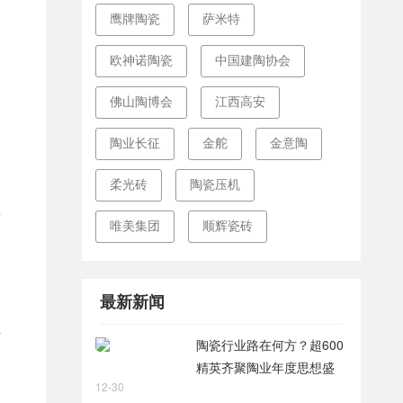
鹰牌陶瓷
萨米特
欧神诺陶瓷
中国建陶协会
佛山陶博会
江西高安
陶业长征
金舵
金意陶
柔光砖
陶瓷压机
固
荔
唯美集团
顺辉瓷砖
最新新闻
材
陶瓷行业路在何方？超600
精英齐聚陶业年度思想盛
12-30
会，樊纲、何乾、龙建刚献