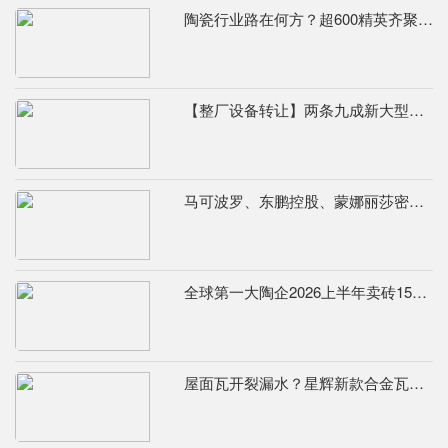
陶瓷行业路在何方？超600精英齐聚陶业年度思想盛会，樊纲、何乾、龙建刚献智破局
【整厂设备转让】两条九成新大型辊道窑
马可波罗、东鹏控股、蒙娜丽莎密集发布公告，合计新获28项专利
全球第一大陶企2026上半年卖砖155.7亿元，瓷砖净利润9.8亿元
屋面瓦开裂漏水？星辉新款合金瓦从源头解决