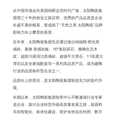
从中国市场走向美国纳斯达克时代广场，太阳陶瓷集
团用三十年的创业之路证明，优秀的产品品质是企业
长盛不衰的根基，更成就了“天然之美 太阳陶瓷”品牌
影响力向上攀登的美誉。
近年来，太阳陶瓷集团先后通过推出纳福蜡·蜡光质
感砖、素奢·质感岩板、16°复刻原石、雅雕生态木
纹、超防污易清洁质感砖、超级平大理石、1:1高透大
理石以及全家福配套等一系列高品质产品，成为建陶
行业的品质标杆型企业之一。
品质向上的背后，是太阳陶瓷集团制造实力的迭代升
级。
长期以来，太阳陶瓷集团智库中心不断邀请行业专家
进企业，探讨企业转型升级高质量发展之路，就原料
车间智能化、标准化建设、窑炉余热综合利用、数字