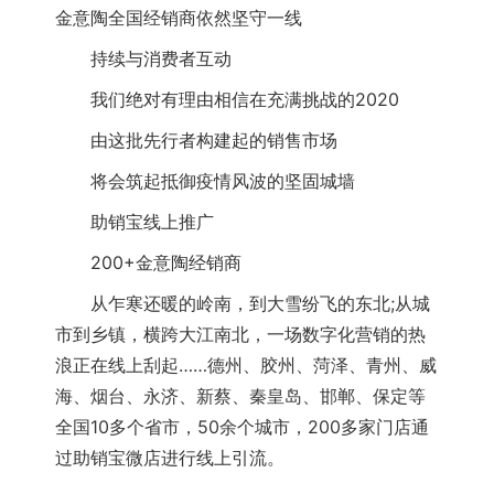
金意陶
全国经销商依然坚守一线
　　持续与消费者互动
　　我们绝对有理由相信在充满挑战的2020
　　由这批先行者构建起的销售市场
　　将会筑起抵御疫情风波的坚固城墙
　　助销宝线上推广
　　200+
金意陶
经销商
　　从乍寒还暖的岭南，到大雪纷飞的东北;从城
市到乡镇，横跨大江南北，一场数字化营销的热
浪正在线上刮起……德州、胶州、菏泽、青州、威
海、烟台、永济、新蔡、秦皇岛、邯郸、保定等
全国10多个省市，50余个城市，200多家门店通
过助销宝微店进行线上引流。