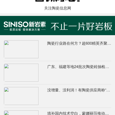
关注陶瓷信息网
陶瓷行业路在何方？超600精英齐聚陶业年度思想盛会，樊纲、何乾、龙建刚献智破局
广东、福建等地24批次陶瓷砖抽检不合格，67%为吸水率不达标
没增量、没利润！有陶瓷供应商称“现在的市场堪比春节前夕”
填补国内技术空白，蒙娜丽莎推动国际标准落地本地国标