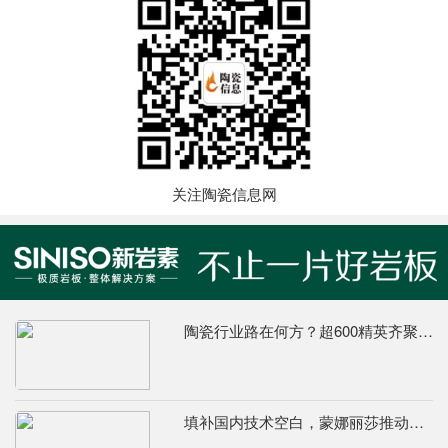
关注陶瓷信息网
陶瓷行业路在何方？超600精英齐聚陶业年度思想盛会，樊纲、何乾、龙建刚献智破局
填补国内技术空白，蒙娜丽莎推动国际标准落地本地国标