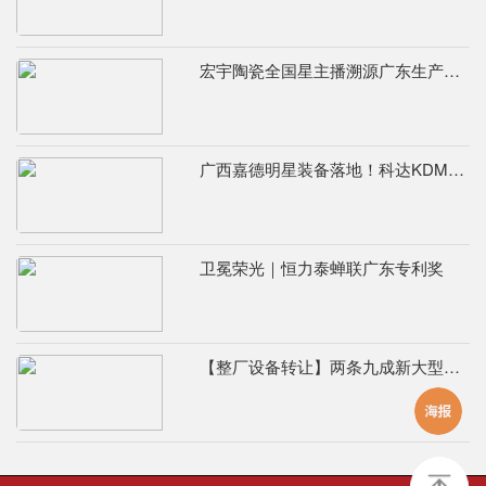
宏宇陶瓷全国星主播溯源广东生产基地，进阶ROI长效变现新路径
广西嘉德明星装备落地！科达KDM526连续球磨系统实力出圈
卫冕荣光｜恒力泰蝉联广东专利奖
【整厂设备转让】两条九成新大型辊道窑