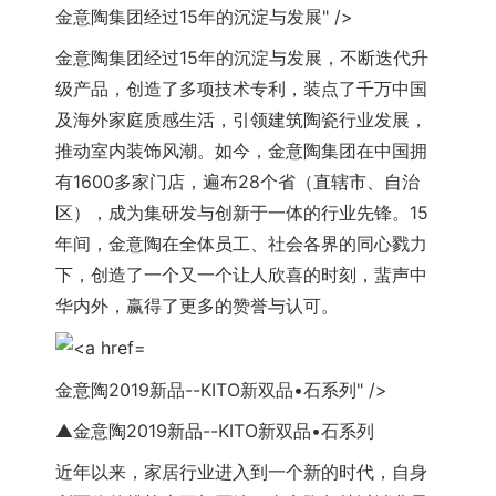
金意陶集团经过15年的沉淀与发展" />
金意陶
集团经过15年的沉淀与发展，不断迭代升
级产品，创造了多项技术专利，装点了千万中国
及海外家庭质感生活，引领建筑陶瓷行业发展，
推动室内装饰风潮。如今，
金意陶
集团在中国拥
有1600多家门店，遍布28个省（直辖市、自治
区），成为集研发与创新于一体的行业先锋。15
年间，
金意陶
在全体员工、社会各界的同心戮力
下，创造了一个又一个让人欣喜的时刻，蜚声中
华内外，赢得了更多的赞誉与认可。
金意陶2019新品--KITO新双品•石系列" />
▲
金意陶
2019新品--KITO新双品•石系列
近年以来，家居行业进入到一个新的时代，自身