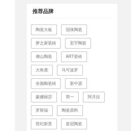
阳……
推荐品牌
陶瓷大板
冠珠陶瓷
梦之家瓷砖
宏宇陶瓷
佛山陶瓷
ART瓷砖
大角鹿
马可波罗
全抛釉瓷砖
新中源
蒙娜丽莎
简一
阿月拉
罗斯福
陶瓷原料
世纪新贵
皇冠陶瓷