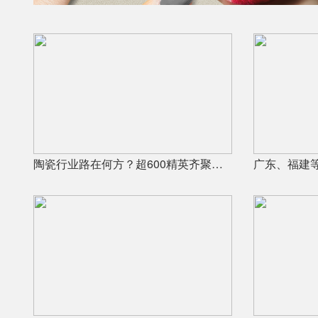
陶瓷行业路在何方？超600精英齐聚陶业年度思想盛会，樊纲、何乾、龙建刚献智破局