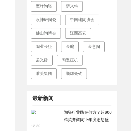
鹰牌陶瓷
萨米特
欧神诺陶瓷
中国建陶协会
佛山陶博会
江西高安
陶业长征
金舵
金意陶
柔光砖
陶瓷压机
唯美集团
顺辉瓷砖
最新新闻
陶瓷行业路在何方？超600
精英齐聚陶业年度思想盛
12-30
会，樊纲、何乾、龙建刚献