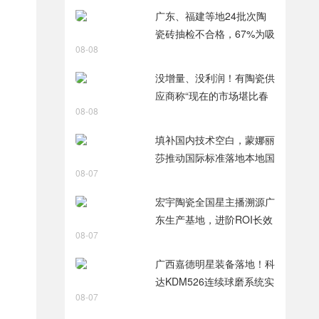
智破局
广东、福建等地24批次陶
瓷砖抽检不合格，67%为吸
08-08
水率不达标
没增量、没利润！有陶瓷供
应商称“现在的市场堪比春
08-08
节前夕”
填补国内技术空白，蒙娜丽
莎推动国际标准落地本地国
08-07
标
宏宇陶瓷全国星主播溯源广
东生产基地，进阶ROI长效
08-07
变现新路径
广西嘉德明星装备落地！科
达KDM526连续球磨系统实
08-07
力出圈