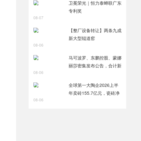
卫冕荣光｜恒力泰蝉联广东
专利奖
08-07
【整厂设备转让】两条九成
新大型辊道窑
08-06
马可波罗、东鹏控股、蒙娜
丽莎密集发布公告，合计新
08-06
获28项专利
全球第一大陶企2026上半
年卖砖155.7亿元，瓷砖净
08-06
利润9.8亿元