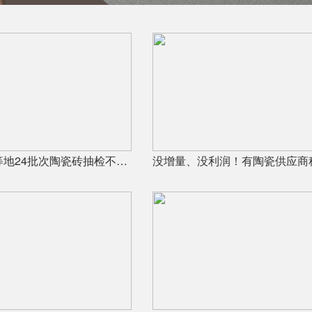
广东、福建等地24批次陶瓷砖抽检不合格，67%为吸水率不达标