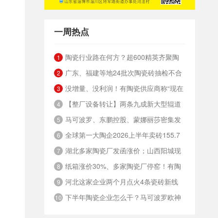
一周热点
陶瓷行业路在何方？超600精英齐聚陶
1
广东、福建等地24批次陶瓷砖抽检不合
业年度思想盛会，樊纲、何乾、龙建刚献智
2
没增量、没利润！有陶瓷供应商称“现在
格，67%为吸水率不达标
破局
3
【整厂设备转让】两条九成新大型辊道
的市场堪比春节前夕”
4
马可波罗、东鹏控股、蒙娜丽莎密集发
窑
5
全球第一大陶企2026上半年卖砖155.7
布公告，合计新获28项专利
6
湖北多家陶瓷厂发函涨价；山西阳城现
亿元，瓷砖净利润9.8亿元
7
纸箱涨价30%、多家陶瓷厂停窑！有陶
有15家陶瓷厂，过去两年火热技改
8
河北这家企业两个月点火4条瓷砖新线
企老板呼吁：不能再扩产能了
9
下半年陶瓷企业怎么干？马可波罗欧神
10
诺鹰牌金意陶简一箭牌新锦成宏宇太阳瑞