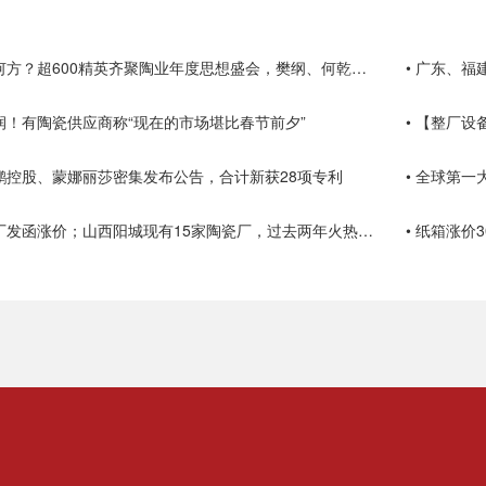
• 陶瓷行业路在何方？超600精英齐聚陶业年度思想盛会，樊纲、何乾、龙建刚献智破局
• 广东、
利润！有陶瓷供应商称“现在的市场堪比春节前夕”
• 【整厂
东鹏控股、蒙娜丽莎密集发布公告，合计新获28项专利
• 全球第一
• 湖北多家陶瓷厂发函涨价；山西阳城现有15家陶瓷厂，过去两年火热技改
• 纸箱涨