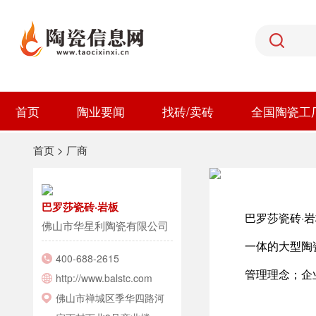
首页
陶业要闻
找砖/卖砖
全国陶瓷工
首页
>
厂商
巴罗莎瓷砖·岩板
巴罗莎瓷砖·
佛山市华星利陶瓷有限公司
一体的大型陶
400-688-2615
管理理念；企
http://www.balstc.com
佛山市禅城区季华四路河