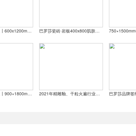
巴罗莎瓷砖·岩板丨600x1200mm通体瓷抛砖产品鉴赏【上篇】
巴罗莎瓷砖·岩板400x800肌肤釉中板，诠释空间美学新定义
巴罗莎瓷砖·岩板丨900×1800mm岩界·大板产品赏鉴
2021年精雕釉、干粒火遍行业，巴罗莎品牌产品荣获“创新金奖”！