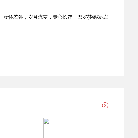
，虚怀若谷，岁月流变，赤心长存。巴罗莎瓷砖·岩