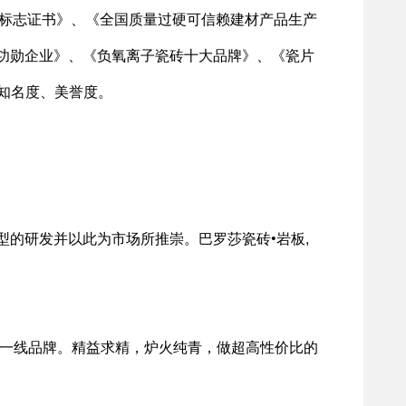
产品标志证书》、《全国质量过硬可信赖建材产品生产
功勋企业》、《负氧离子瓷砖十大品牌》、《瓷片
高知名度、美誉度。
的研发并以此为市场所推崇。巴罗莎瓷砖•岩板,
陶一线品牌。精益求精，炉火纯青，做超高性价比的