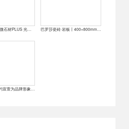
750×1500mm微石材PLUS 光影对话丨巴罗莎瓷砖·岩板2022秋冬新品隆重上市!
巴罗莎瓷砖·岩板丨400×800mm瓷抛中板大理石系列产品鉴赏
巴罗莎品牌签约宣萱为品牌形象大使，引领时尚健康新风尚！