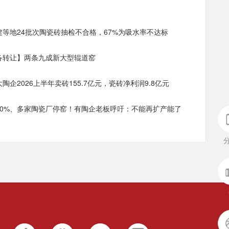
福建等地24批次陶瓷砖抽检不合格，67%为吸水率不达标
设备转让】两条九成新大型辊道窑
大陶企2026上半年卖砖155.7亿元，瓷砖净利润9.8亿元
价30%、多家陶瓷厂停窑！有陶企老板呼吁：不能再扩产能了