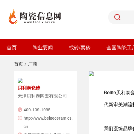
首页
陶业要闻
找砖/卖砖
全国陶瓷工
首页
>
厂商
贝利泰瓷砖
Belite贝
天津贝利泰陶瓷有限公司
代新审美潮流
400-109-1995
http://www.beliteceramics.
cn
我们凝练品牌优