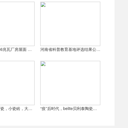
寸墙瓷砖，成为这一细分市场中全球最大的工厂。另
贝利泰陶瓷5.86兆瓦厂房屋面 光伏发电项目并网发电
河南省科普教育基地评选结果公布 ——内黄“贝利泰”榜上有名
belite贝利泰陶瓷，小瓷砖，大不同
“疫”后时代，belite贝利泰陶瓷，率先打响健康保卫战