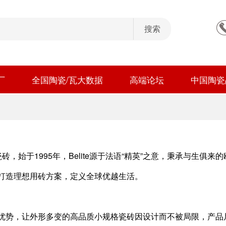
厂
全国陶瓷/瓦大数据
高端论坛
中国陶瓷
利泰瓷砖，始于1995年，Belite源于法语“精英”之意，秉承与
打造理想用砖方案，定义全球优越生活。
势，让外形多变的高品质小规格瓷砖因设计而不被局限，产品尺寸从10