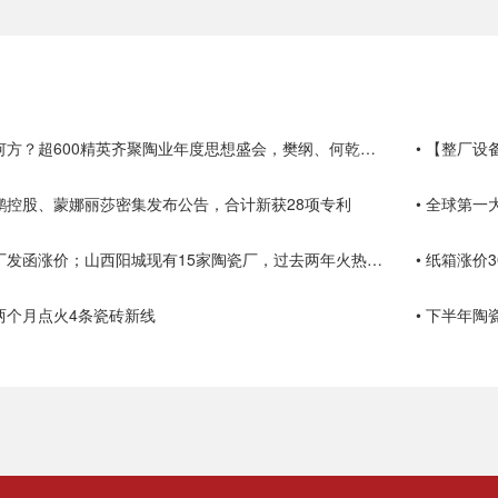
• 陶瓷行业路在何方？超600精英齐聚陶业年度思想盛会，樊纲、何乾、龙建刚献智破局
• 【整厂
东鹏控股、蒙娜丽莎密集发布公告，合计新获28项专利
• 全球第一
• 湖北多家陶瓷厂发函涨价；山西阳城现有15家陶瓷厂，过去两年火热技改
• 纸箱涨
业两个月点火4条瓷砖新线