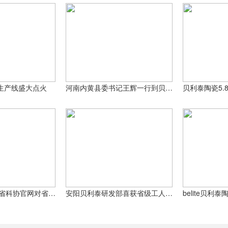
新，到2019年底，我们将能够在一天内生产3万平方米的小尺
历史里我们第一次生产地瓷砖。
生产线盛大点火
河南内黄县委书记王辉一行到贝利泰陶瓷调研指导
贝利泰入选河南省科协官网对省科普教育基地
安阳贝利泰研发部喜获省级工人先锋号荣誉