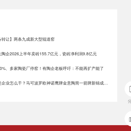
设备转让】两条九成新大型辊道窑
大陶企2026上半年卖砖155.7亿元，瓷砖净利润9.8亿元
价30%、多家陶瓷厂停窑！有陶企老板呼吁：不能再扩产能了
• 下半年陶瓷企业怎么干？马可波罗欧神诺鹰牌金意陶简一箭牌新锦成宏宇太阳瑞阳……