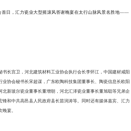
会首日，汇力瓷业大型摇滚风答谢晚宴在太行山脉风景名胜地——
秘书长宫卫，河北建筑材料工业协会执行会长李怀江，中国建材咸阳
行业协会秘书长宋超谋，广东欧陶科技集团董事长、陶瓷信息长欧阳
河北新玻尔瓷业董事长董增朝，河北汇泽瓷业董事长董旭聪等兄弟企
宏锋和中共高邑县人民政府县长苗润涛等。同时还有媒体嘉宾、汇力
次晚宴。