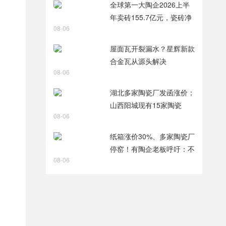
全球第一大陶企2026上半
年卖砖155.7亿元，瓷砖净
08-06
利润9.8亿元
屋面瓦开裂漏水？星辉新款
合金瓦从源头解决
08-06
湖北多家陶瓷厂发函涨价；
山西阳城现有15家陶瓷
08-06
厂，过去两年火热技改
纸箱涨价30%、多家陶瓷厂
停窑！有陶企老板呼吁：不
08-06
能再扩产能了