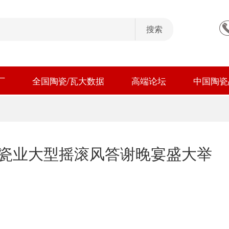
厂
全国陶瓷/瓦大数据
高端论坛
中国陶瓷
力瓷业大型摇滚风答谢晚宴盛大举