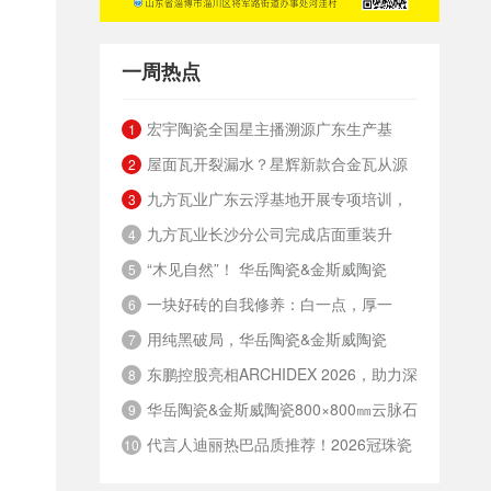
一周热点
宏宇陶瓷全国星主播溯源广东生产基
1
屋面瓦开裂漏水？星辉新款合金瓦从源
地，进阶ROI长效变现新路径
2
九方瓦业广东云浮基地开展专项培训，
头解决
3
九方瓦业长沙分公司完成店面重装升
筑牢绿色安全发展根基
4
“木见自然”！ 华岳陶瓷&金斯威陶瓷
级，夯实终端渠道竞争力
5
一块好砖的自我修养：白一点，厚一
800×800mm 8度微光质感木纹砖
6
用纯黑破局，华岳陶瓷&金斯威陶瓷
点，重一点，硬一点
7
东鹏控股亮相ARCHIDEX 2026，助力深
600×1200mm纯黑奢石瓷砖
8
华岳陶瓷&金斯威陶瓷800×800㎜云脉石
化中国-东盟绿建合作
9
代言人迪丽热巴品质推荐！2026冠珠瓷
系列，定义高阶审美革命
10
砖品质人居战略发布会暨总部旗舰店开幕盛