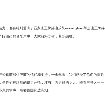
的魅力，晚宴特别邀请了石家庄王牌摇滚乐队
和唐山王牌摇
morningboss
阵阵激昂的音乐声中，大家觥筹交错，其乐融融。
开经销商和供应商的信任和支持，十余年来，我们感受了你们的辛勤
，是你们在终端的奋力开拓，才有汇力更好的明天。随着主持人一一
不息的掌声，晚宴氛围到达高潮。