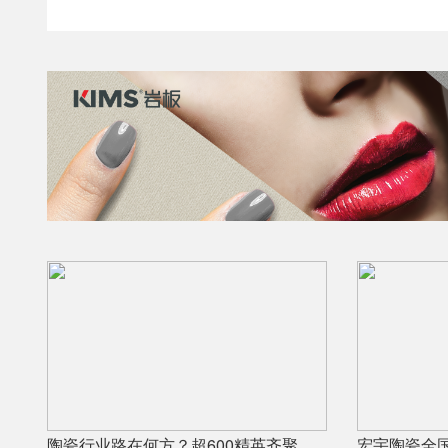
陶瓷行业路在何方？超600精英齐聚陶业年度思想盛会，樊纲、何乾、龙建刚献智破局