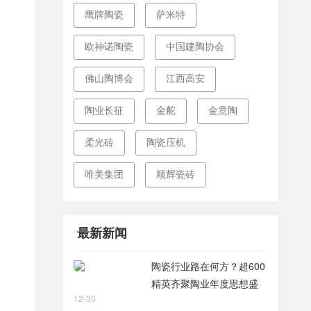
鹰牌陶瓷
萨米特
欧神诺陶瓷
中国建陶协会
佛山陶博会
江西高安
陶业长征
金舵
金意陶
柔光砖
陶瓷压机
唯美集团
顺辉瓷砖
最新新闻
陶瓷行业路在何方？超600
精英齐聚陶业年度思想盛
12-30
会，樊纲、何乾、龙建刚献