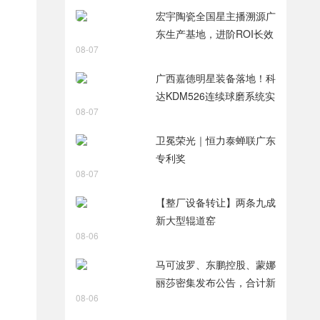
智破局
宏宇陶瓷全国星主播溯源广
东生产基地，进阶ROI长效
08-07
变现新路径
广西嘉德明星装备落地！科
达KDM526连续球磨系统实
08-07
力出圈
卫冕荣光｜恒力泰蝉联广东
专利奖
08-07
【整厂设备转让】两条九成
新大型辊道窑
08-06
马可波罗、东鹏控股、蒙娜
丽莎密集发布公告，合计新
08-06
获28项专利