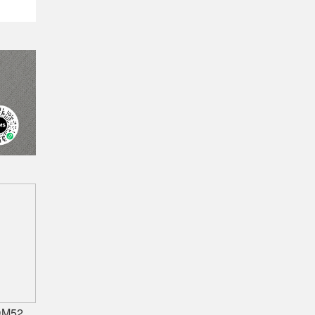
广西嘉德明星装备落地！科达KDM526连续球磨系统实力出圈