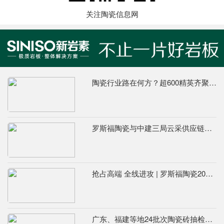
关注陶瓷信息网
陶瓷行业路在何方？超600精英齐聚陶业年度思想盛会，樊纲、何乾、龙建刚献智破局
罗斯福陶瓷与中建三局云采供应链战略合作签约仪式顺利举行
抢占高端 全线进攻 | 罗斯福陶瓷2026年下半年营销动员大会召开
广东、福建等地24批次陶瓷砖抽检不合格，67%为吸水率不达标