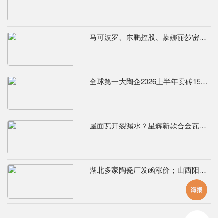
马可波罗、东鹏控股、蒙娜丽莎密集发布公告，合计新获28项专利
全球第一大陶企2026上半年卖砖155.7亿元，瓷砖净利润9.8亿元
屋面瓦开裂漏水？星辉新款合金瓦从源头解决
湖北多家陶瓷厂发函涨价；山西阳城现有15家陶瓷厂，过去两年火热技改