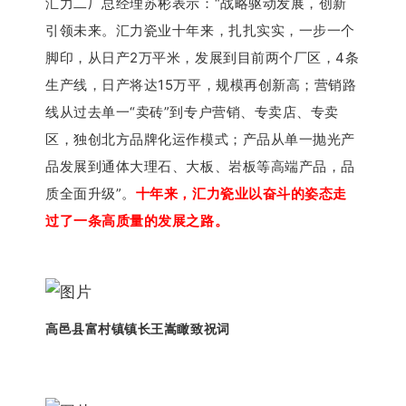
汇力二厂总经理苏彬表示：“
战略驱动发展，创新
引领未来。
汇力瓷业十年来，扎扎实实，一步一个
脚印，从日产2万平米，发展到目前两个厂区，4条
生产线，日产将达15万平，规模再创新高；
营销路
线从过去单一“卖砖”到专户营销、专卖店、专卖
区，独创北方品牌化运作模式；
产品
从单一抛光产
品发展到通体大理石、大板、岩板等高端产品，品
质全面升级
”
。
十年来，汇力瓷业以奋斗的姿态走
过了一条高质量的发展之路。
高邑县富村镇镇长王嵩瞰致祝词