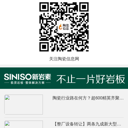
关注陶瓷信息网
陶瓷行业路在何方？超600精英齐聚陶业年度思想盛会，樊纲、何乾、龙建刚献智破局
【整厂设备转让】两条九成新大型辊道窑